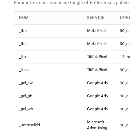
Paramètres des annonces Google et Préférences publici
NOM
SERVICE
DUR
_fbp
Meta Pixel
90 jo
_fbc
Meta Pixel
90 jo
_ttp
TikTok Pixel
13 mo
_ttclid
TikTok Pixel
90 jo
_gcl_aw
Google Ads
90 jo
_gcl_gb
Google Ads
90 jo
_gcl_wb
Google Ads
90 jo
Microsoft
_uetmsclkid
90 jo
Advertising