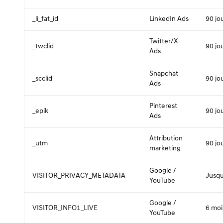
_li_fat_id
LinkedIn Ads
90 jo
Twitter/X
_twclid
90 jo
Ads
Snapchat
_scclid
90 jo
Ads
Pinterest
_epik
90 jo
Ads
Attribution
_utm
90 jo
marketing
Google /
VISITOR_PRIVACY_METADATA
Jusqu
YouTube
Google /
VISITOR_INFO1_LIVE
6 moi
YouTube