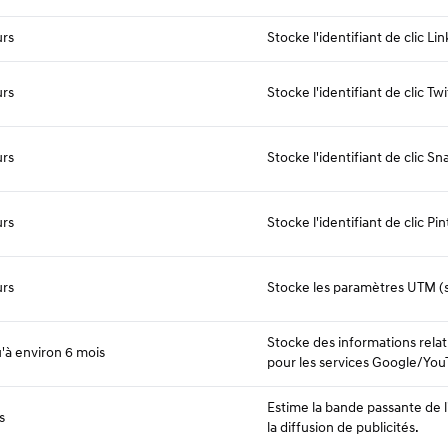
urs
Stocke l'identifiant de clic Li
urs
Stocke l'identifiant de clic Tw
urs
Stocke l'identifiant de clic Sn
urs
Stocke l'identifiant de clic Pi
urs
Stocke les paramètres UTM (s
Stocke des informations rela
'à environ 6 mois
pour les services Google/You
Estime la bande passante de l
s
la diffusion de publicités.