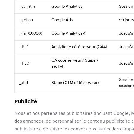
_dc_gtm
Google Analytics
Session
_gcl_au
Google Ads
90 jours
_ga_XXXXXX
Google Analytics 4
Jusqu'à
FPID
Analytique côté serveur (GA4)
Jusqu'à
GA côté serveur / Stape /
FPLC
Jusqu'à
ssoTM
Session
_stid
Stape (GTM côté serveur)
session)
Publicité
Nous et nos partenaires publicitaires (incluant Google, M
des annonces, de personnaliser le contenu publicitaire 
publicitaires, de suivre les conversions issues des campa