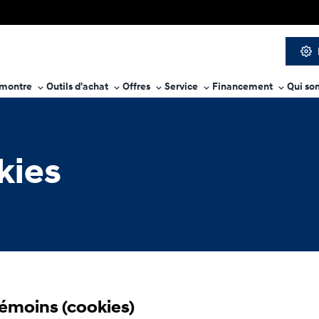
 montre
Outils d'achat
Offres
Service
Financement
Qui so
kies
 témoins (cookies)