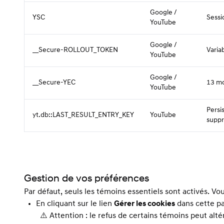
Google /
YSC
Sessi
YouTube
Google /
__Secure-ROLLOUT_TOKEN
Varia
YouTube
Google /
__Secure-YEC
13 mo
YouTube
Persi
yt.db::LAST_RESULT_ENTRY_KEY
YouTube
suppr
Gestion de vos préférences
Par défaut, seuls les témoins essentiels sont activés. Vo
En cliquant sur le lien
Gérer les cookies
dans cette pa
⚠️ Attention : le refus de certains témoins peut alté