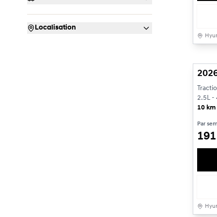
Localisation
Hyun
2026
Tracti
2.5L - 
10 km
Par se
19
Hyun