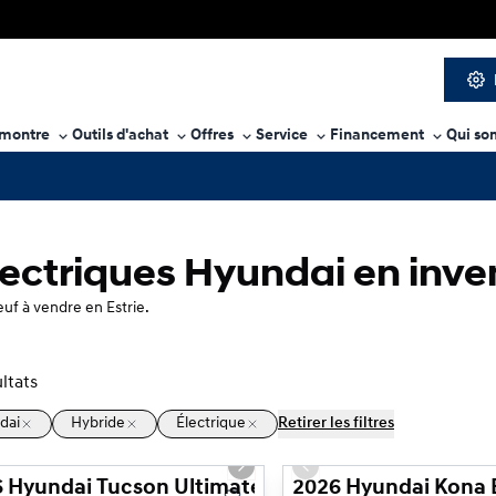
 montre
Outils d'achat
Offres
Service
Financement
Qui so
lectriques Hyundai en inve
uf à vendre en Estrie.
ltats
dai
Hybride
Électrique
Retirer les filtres
1/3
ious slide
Next slide
Previous slide
 Hyundai Tucson Ultimate hybride AWD Hybride
2026 Hyundai Kona E