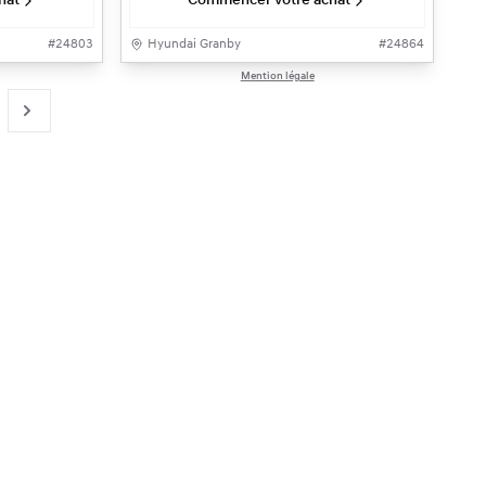
hat
Commencer votre achat
#
24803
Hyundai Granby
#
24864
Mention légale