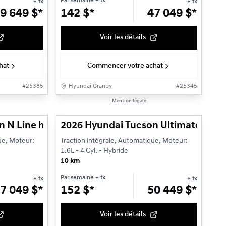
Par semaine
+ tx
+ tx
+ tx
9 649
$
*
142
$
*
47 049
$
*
Voir les détails
hat
Commencer votre achat
#
25385
Hyundai Granby
#
25345
1/3
1/3
Mention légale
ale
 N Line hybride à traction intégrale
2026 Hyundai Tucson Ultimate hyb
ue, Moteur:
Traction intégrale, Automatique, Moteur:
1.6L - 4 Cyl. - Hybride
10 km
Par semaine
+ tx
+ tx
+ tx
7 049
$
*
152
$
*
50 449
$
*
Voir les détails