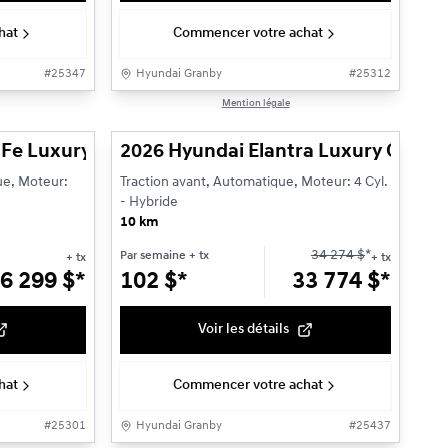
hat
Commencer votre achat
#
25347
Hyundai Granby
#
25312
1/3
1/13
Mention légale
 occupants
Fe Luxury hybride à traction intégrale
2026 Hyundai Elantra Luxury Group
ue, Moteur:
Traction avant, Automatique, Moteur: 4 Cyl.
- Hybride
10 km
34 274
$
*
Par semaine
+ tx
+ tx
+ tx
6 299
$
*
102
$
*
33 774
$
*
Voir les détails
hat
Commencer votre achat
#
25301
Hyundai Granby
#
25437