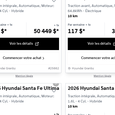
on intégrale, Automatique, Moteur:
Traction avant, Automatique,
4 Cyl. - Hybride
64.8kWh - Électrique
10 km
maine
+ tx
Par semaine
+ tx
+ tx
3
$
*
50 449
$
*
117
$
*
3
Voir les détails
Voir les détails
Commencer votre achat
Commencer votre ac
dai Granby
#
25662
Hyundai Granby
1/14
Mention légale
Mention légale
ious slide
Next slide
 Hyundai Santa Fe Ultimate hybride Calligraphy à 
2026 Hyundai Santa F
on intégrale, Automatique, Moteur:
Traction intégrale, Automatiq
4 Cyl. - Hybride
1.6L - 4 Cyl. - Hybride
10 km
+ tx