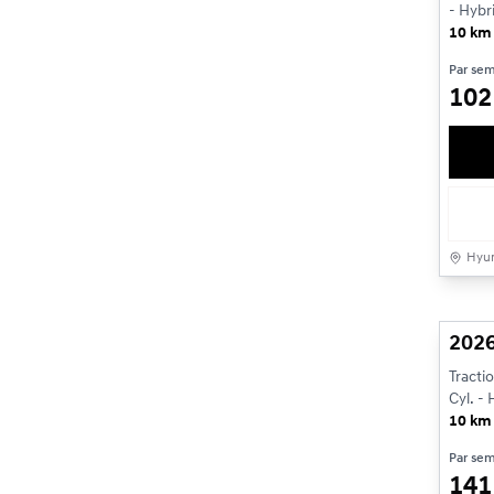
- Hybr
10 km
Par se
10
Hyun
Véhi
2026
Tracti
Cyl. -
10 km
Par se
14