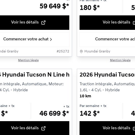
Par semaine
+ tx
59 649
$
*
180
$
*
5
Voir les détails
Voir les détails
Commencer votre achat
Commencer votre ac
dai Granby
#
25272
Hyundai Granby
1/3
Mention légale
Mention légale
 Hyundai Tucson N Line hybride à traction intégr
2026 Hyundai Tucson
on intégrale, Automatique, Moteur:
Traction intégrale, Automatiq
4 Cyl. - Hybride
1.6L - 4 Cyl. - Hybride
10 km
maine
+ tx
Par semaine
+ tx
+ tx
1
$
*
46 699
$
*
142
$
*
4
Voir les détails
Voir les détails