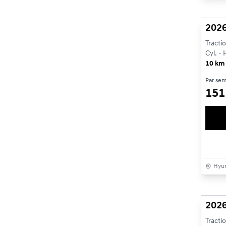
Véhi
2026
Tracti
Cyl. -
10 km
Par se
15
Hyun
2026
Tracti