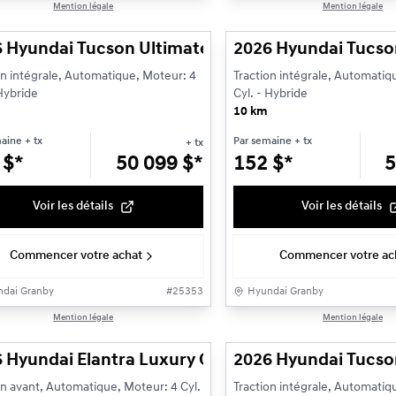
1/13
Mention légale
Mention légale
cule démonstrateur
 Hyundai Tucson Ultimate hybride AWD Hybride
2026 Hyundai Tucso
on intégrale, Automatique, Moteur: 4
Traction intégrale, Automatiq
 Hybride
Cyl. - Hybride
10 km
maine
+ tx
Par semaine
+ tx
+ tx
1
$
*
50 099
$
*
152
$
*
5
Voir les détails
Voir les détails
Commencer votre achat
Commencer votre ac
dai Granby
#
25353
Hyundai Granby
1/13
Mention légale
Mention légale
 Hyundai Elantra Luxury Groupe motopropulseur
2026 Hyundai Tucso
on avant, Automatique, Moteur: 4 Cyl.
Traction intégrale, Automatiq