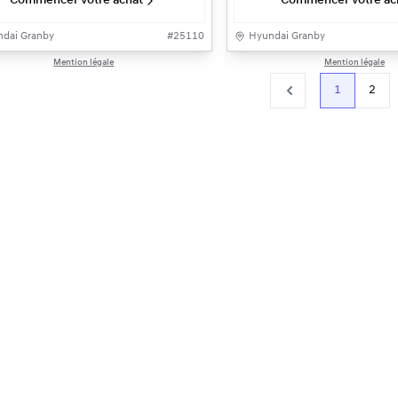
Commencer votre achat
Commencer votre ac
dai Granby
#
25110
Hyundai Granby
Mention légale
Mention légale
1
2