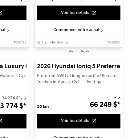
Voir les détails
hat
Commencer votre achat
#
25192
Hyundai Granby
#
25220
1/13
1/14
Mention légale
Véhicule démonstrateur
ra Luxury Groupe motopropulseur hybride
2026 Hyundai Ioniq 5 Preferred AWD
Moteur: 4 Cyl.
Preferred AWD et longue portée Ultimate
Traction intégrale, CVT, - Électrique
+ tx
34 274
$
*
+ tx
66 249
$
*
3 774
$
*
10 km
Voir les détails