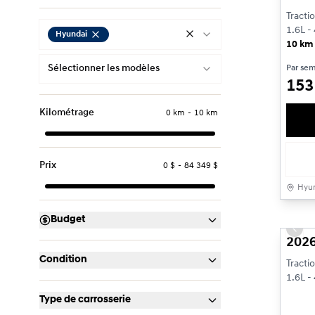
Tracti
1.6L - 
Hyundai
10 km
Sélectionner les modèles
Par se
15
Kilométrage
0 km
-
10 km
Prix
0 $
-
84 349 $
Hyun
Budget
Prev
2026
Condition
Tracti
1.6L - 
Type de carrosserie