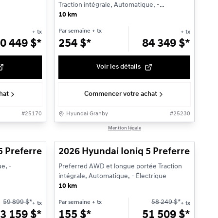
Traction intégrale, Automatique, -
Électrique
10 km
Par semaine
+ tx
+ tx
+ tx
0 449
$
*
254
$
*
84 349
$
*
Voir les détails
hat
Commencer votre achat
#
25170
Hyundai Granby
#
25230
1/3
1/3
Mention légale
ale
5 Preferred AWD et longue portée
2026 Hyundai Ioniq 5 Preferred à l
e, -
Preferred AWD et longue portée Traction
intégrale, Automatique, - Électrique
10 km
59 899
$
*
58 249
$
*
Par semaine
+ tx
+ tx
+ tx
3 159
$
*
155
$
*
51 509
$
*