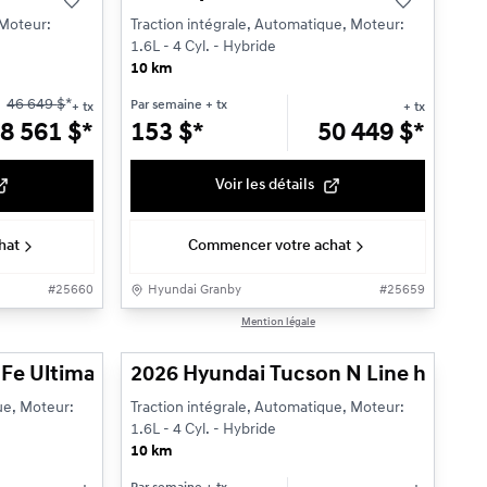
 Moteur:
Traction intégrale, Automatique, Moteur:
1.6L - 4 Cyl. - Hybride
10 km
46 649
$
*
Par semaine
+ tx
+ tx
+ tx
8 561
$
*
153
$
*
50 449
$
*
Voir les détails
hat
Commencer votre achat
#
25660
Hyundai Granby
#
25659
1/14
1/3
Mention légale
traction intégrale
e Ultimate hybride Calligraphy à traction intégr
2026 Hyundai Tucson N Line hybride 
ue, Moteur:
Traction intégrale, Automatique, Moteur:
1.6L - 4 Cyl. - Hybride
10 km