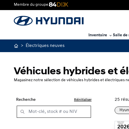
Membre du groupe
Inventaire
Salle de
>
Électriques neuves
Véhicules hybrides et é
Magasinez notre sélection de véhicules hybrides et électriques ne
25
résu
Recherche
Réinitialiser
Hyun
Prev
2026