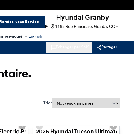
Hyundai Granby
Rendez-vous Service
1165 Rue Principale, Granby, QC
mmes-nous?
English
Échanger par SMS
Partager
ntaire.
Trier
1/3
1/3
Next slide
Previous slide
Next slide
lectric Preferred
2026 Hyundai Tucson Ultimate hyb