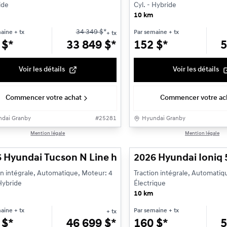
ide
Cyl. - Hybride
10 km
34 349
$
*
maine
+ tx
Par semaine
+ tx
+ tx
2
$
*
33 849
$
*
152
$
*
5
Voir les détails
Voir les détails
Commencer votre achat
Commencer votre ac
dai Granby
#
25281
Hyundai Granby
1/13
Mention légale
Mention légale
cule démonstrateur
 Hyundai Tucson N Line hybride à traction intégr
2026 Hyundai Ioniq 
on intégrale, Automatique, Moteur: 4
Traction intégrale, Automatiqu
 Hybride
Électrique
10 km
maine
+ tx
Par semaine
+ tx
+ tx
1
$
*
46 699
$
*
160
$
*
5