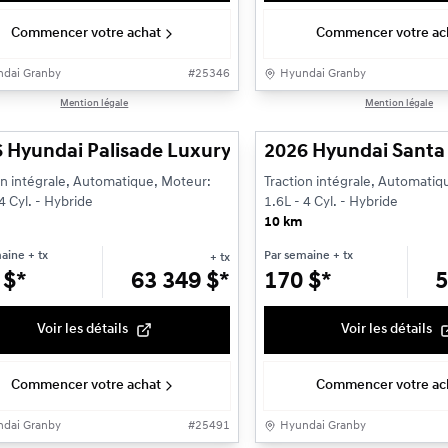
Commencer votre achat
Commencer votre ac
dai Granby
#
25346
Hyundai Granby
1/3
Mention légale
Mention légale
 Hyundai Palisade Luxury Hybride Sièges pour 8
2026 Hyundai Santa 
on intégrale, Automatique, Moteur:
Traction intégrale, Automatiq
4 Cyl. - Hybride
1.6L - 4 Cyl. - Hybride
10 km
maine
+ tx
Par semaine
+ tx
+ tx
1
$
*
63 349
$
*
170
$
*
5
Voir les détails
Voir les détails
Commencer votre achat
Commencer votre ac
dai Granby
#
25491
Hyundai Granby