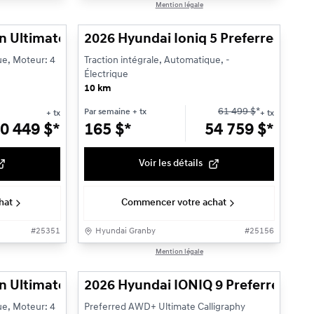
1/13
1/3
Mention légale
n Ultimate hybride AWD Hybride
2026 Hyundai Ioniq 5 Preferred AWD
ue, Moteur: 4
Traction intégrale, Automatique, -
Électrique
10 km
61 499
$
*
Par semaine
+ tx
+ tx
+ tx
0 449
$
*
165
$
*
54 759
$
*
Voir les détails
hat
Commencer votre achat
#
25351
Hyundai Granby
#
25156
1/13
1/14
Mention légale
 hybride
n Ultimate hybride AWD Hybride
2026 Hyundai IONIQ 9 Preferred AW
ue, Moteur: 4
Preferred AWD+ Ultimate Calligraphy