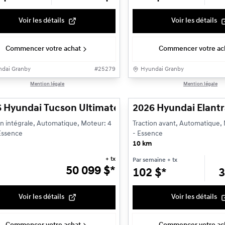
Voir les détails
Voir les détails
Commencer votre achat
Commencer votre ac
dai Granby
#
25279
Hyundai Granby
1/13
Mention légale
Mention légale
 Hyundai Tucson Ultimate hybride AWD Hybride
2026 Hyundai Elant
on intégrale, Automatique, Moteur: 4
Traction avant, Automatique, 
 Essence
- Essence
10 km
+ tx
Par semaine
+ tx
50 099
$
*
102
$
*
3
Voir les détails
Voir les détails