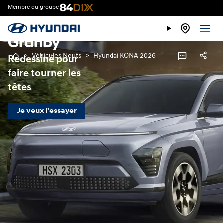
2026
Membre du groupe
à vendre à
Granby
>
Véhicules Neufs
>
Hyundai KONA 2026
Redessiné pour
faire tourner les
têtes
Je veux l'essayer