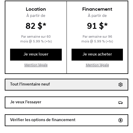
Location
Financement
À partir de
À partir de
82
$
*
91
$
*
Par semaine sur
60
Par semaine sur
96
mois
@
5.99
% (+tx)
mois
@
5.99
% (+tx)
Je veux louer
Je veux acheter
Mention légale
Mention légale
Tout l'inventaire neuf
Je veux l'essayer
Vérifier les options de financement