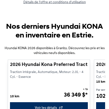
Détails de l'offre et conditions d'utilisation
Nos derniers Hyundai KONA
en inventaire en Estrie.
Hyundai KONA 2026 disponibles à Granby. Découvrez les prix et les
1/3
véhicules neufs disponibles.
2026 Hyundai Kona Preferred Traction intégr
2026 
Traction intégrale, Automatique, Moteur: 2.0L - 4
Traction
Cyl. - Essence
Cyl. - E
10 km
+ tx
Par sema
36 349
$
*
102
10 km
Voir les détails