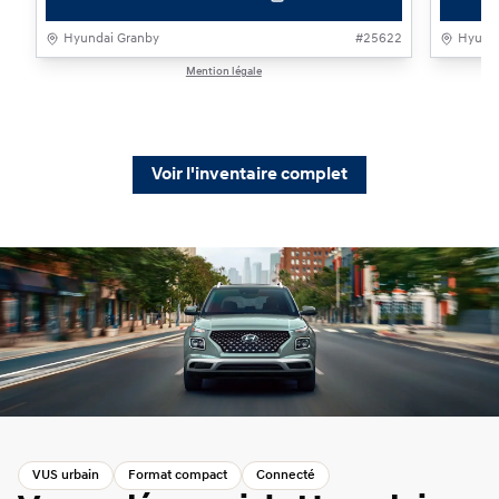
Hyundai Granby
#
25622
Hyunda
Mention légale
1 / 1
Voir l'inventaire complet
VUS urbain
Format compact
Connecté