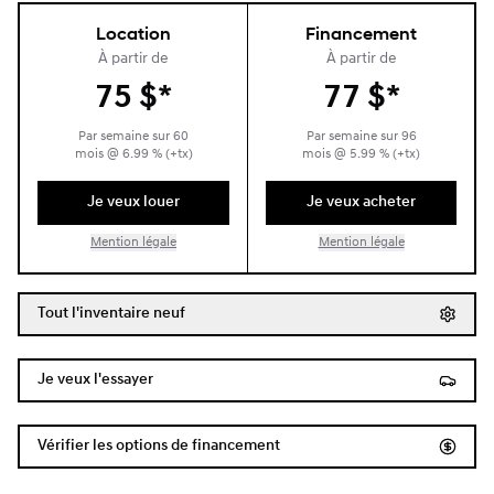
Location
Financement
À partir de
À partir de
75
$
*
77
$
*
Par semaine sur
60
Par semaine sur
96
mois
@
6.99
% (+tx)
mois
@
5.99
% (+tx)
Je veux louer
Je veux acheter
Mention légale
Mention légale
Tout l'inventaire neuf
Je veux l'essayer
Vérifier les options de financement