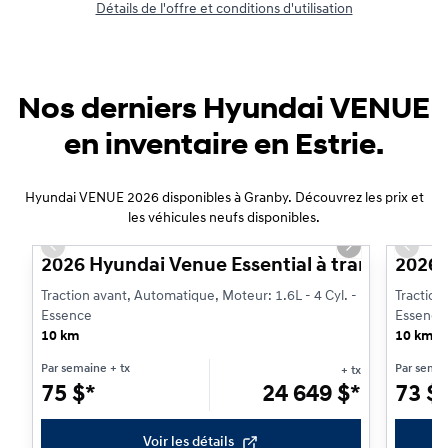
Détails de l'offre et conditions d'utilisation
Nos derniers Hyundai VENUE
en inventaire en Estrie.
Hyundai VENUE 2026 disponibles à Granby. Découvrez les prix et
1/3
les véhicules neufs disponibles.
Véhicu
Previous slide
Next slide
Previo
2026 Hyundai Venue Essential à transmission 
2026 
Traction avant, Automatique, Moteur: 1.6L - 4 Cyl. -
Traction
Essence
Essence
10 km
10 km
Par semaine
+ tx
Par sema
+ tx
75
$
*
24 649
$
*
73
$
Voir les détails