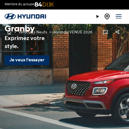
Membre du groupe
2026
à vendre à
Granby
>
Véhicules Neufs
>
Hyundai VENUE 2026
Exprimez votre
style.
Je veux l'essayer