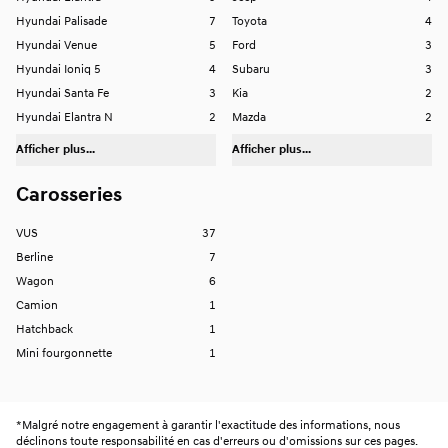
Hyundai Palisade
7
Toyota
4
Hyundai Venue
5
Ford
3
Hyundai Ioniq 5
4
Subaru
3
Hyundai Santa Fe
3
Kia
2
Hyundai Elantra N
2
Mazda
2
Afficher plus...
Afficher plus...
Carosseries
VUS
37
Berline
7
Wagon
6
Camion
1
Hatchback
1
Mini fourgonnette
1
*
Malgré notre engagement à garantir l'exactitude des informations, nous
déclinons toute responsabilité en cas d'erreurs ou d'omissions sur ces pages.