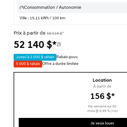
Consommation / Autonomie
Ville : 15.11 kWh / 100 km
Prix à partir de
58 516
$
*
52 140
$
*
Jusqu'à
2 000 $
rabais
Rabais gouv.
5 000 $
rabais
Offre à durée limitée
Location
À partir de
156
$
*
Par semaine sur
60
mois
@
6.99
% (+tx)
Je veux louer