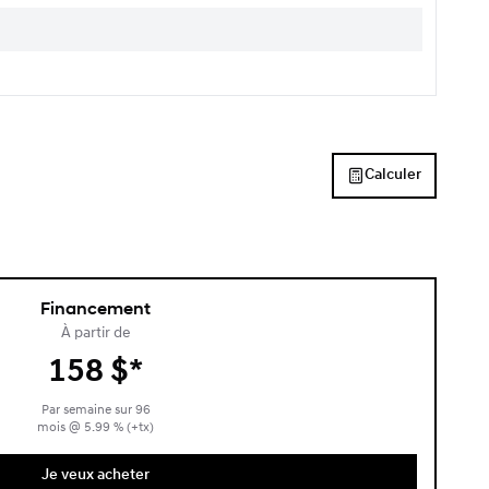
Calculer
Financement
À partir de
158
$
*
Par semaine sur
96
mois
@
5.99
% (+tx)
Je veux acheter