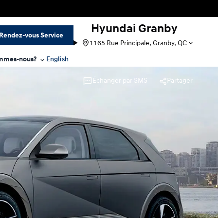
Hyundai Granby
Rendez-vous Service
1165 Rue Principale, Granby, QC
mmes-nous?
English
Échanger par SMS
Partager