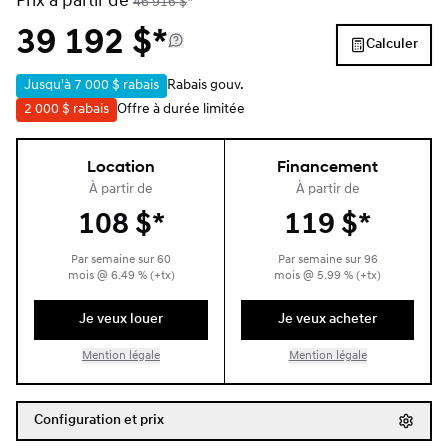
Prix à partir de
46 916
$
*
39 192
$
*
Calculer
Jusqu'à
7 000 $
rabais
Rabais gouv.
2 000 $
rabais
Offre à durée limitée
Location
Financement
À partir de
À partir de
108
$
*
119
$
*
Par semaine sur
60
Par semaine sur
96
mois
@
6.49
% (+tx)
mois
@
5.99
% (+tx)
Je veux louer
Je veux acheter
Mention légale
Mention légale
Configuration et prix