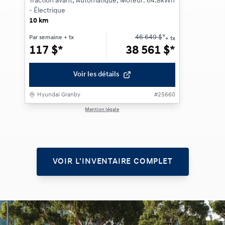
Traction avant, Automatique, Moteur: 64.8kWh
- Électrique
10 km
46 649
$
*
Par semaine
+ tx
+ tx
117
$
*
38 561
$
*
Voir les détails
Hyundai Granby
#
25660
Mention légale
1 / 1
VOIR L'INVENTAIRE COMPLET