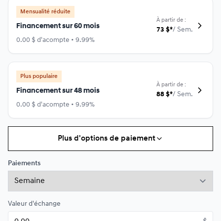
Mensualité réduite
À partir de :
Financement sur 60 mois
73
$
*
/
Sem.
0.00 $ d'acompte • 9.99%
Plus populaire
À partir de :
Financement sur 48 mois
88
$
*
/
Sem.
0.00 $ d'acompte • 9.99%
Plus d'options de paiement
Financement sur 36 mois
À partir de :
Financement sur 36 mois
111
$
*
/
Sem.
Paiements
0.00 $ d'acompte • 9.99%
Valeur d'échange
Financement sur 24 mois
À partir de :
Financement sur 24 mois