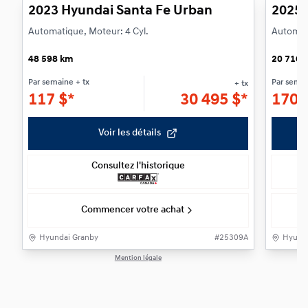
2023 Hyundai Santa Fe Urban
2025 
Automatique, Moteur: 4 Cyl.
Automati
48 598 km
20 716 
Par semaine
+ tx
Par sema
+ tx
117
$
*
30 495
$
*
170
Voir les détails
Consultez l'historique
Commencer votre achat
Hyundai Granby
#
25309A
Hyunda
Mention légale
1 / 1