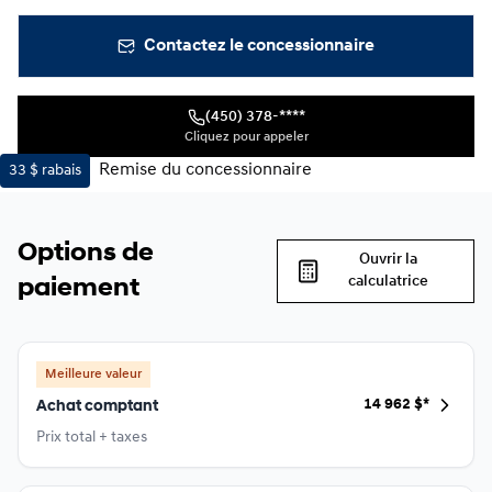
Contactez le concessionnaire
(450) 378-****
Cliquez pour appeler
Remise du concessionnaire
33 $
rabais
Options de
Ouvrir la
calculatrice
paiement
Meilleure valeur
14 962
$
*
Achat comptant
Prix total + taxes