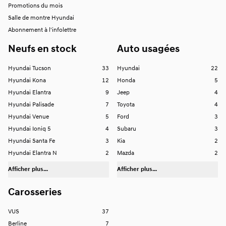
Promotions du mois
Salle de montre Hyundai
Abonnement à l'infolettre
Neufs en stock
Auto usagées
Hyundai Tucson
33
Hyundai
22
Hyundai Kona
12
Honda
5
Hyundai Elantra
9
Jeep
4
Hyundai Palisade
7
Toyota
4
Hyundai Venue
5
Ford
3
Hyundai Ioniq 5
4
Subaru
3
Hyundai Santa Fe
3
Kia
2
Hyundai Elantra N
2
Mazda
2
Afficher plus...
Afficher plus...
Carosseries
VUS
37
Berline
7