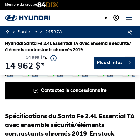
Membre du groupe
>
Santa Fe
>
24537A
Hyundai Santa Fe 2.4L Essential TA avec ensemble sécurité/
éléments contrastants chromés 2019
14 995
$
*
Plus d'infos
14 962
$
*
Arrêter
Précédent
Suivant
Contactez le concessionnaire
Spécifications du Santa Fe 2.4L Essential TA
avec ensemble sécurité/éléments
contrastants chromés 2019 En stock