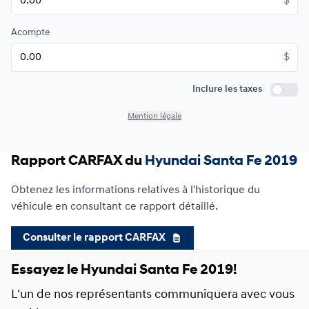
$
159
$
*
/
Sem.
0.00 $ d'acompte • 9.99%
Acompte
$
Inclure les taxes
Inclure 
Mention légale
Rapport CARFAX du
Hyundai Santa Fe 2019
Obtenez les informations relatives à l'historique du
véhicule en consultant ce rapport détaillé.
Consulter le rapport CARFAX
Essayez le Hyundai Santa Fe 2019!
L'un de nos représentants communiquera avec vous