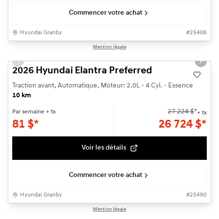
Commencer votre achat
Hyundai Granby
#
25406
1/3
Mention légale
Previous slide
Next s
2026 Hyundai Elantra Preferred
Traction avant, Automatique, Moteur: 2.0L - 4 Cyl. - Essence
10 km
27 224
$
*
Par semaine
+ tx
+ tx
81
$
*
26 724
$
*
Voir les détails
Commencer votre achat
Hyundai Granby
#
25490
1/3
Mention légale