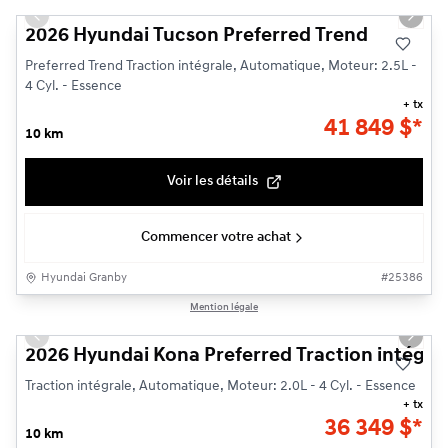
Previous slide
Next s
2026 Hyundai Tucson Preferred Trend
Preferred Trend Traction intégrale, Automatique, Moteur: 2.5L -
4 Cyl. - Essence
+ tx
41 849
$
*
10 km
Voir les détails
Commencer votre achat
Hyundai Granby
#
25386
1/3
Mention légale
Previous slide
Next s
2026 Hyundai Kona Preferred Traction intégra
Traction intégrale, Automatique, Moteur: 2.0L - 4 Cyl. - Essence
+ tx
36 349
$
*
10 km