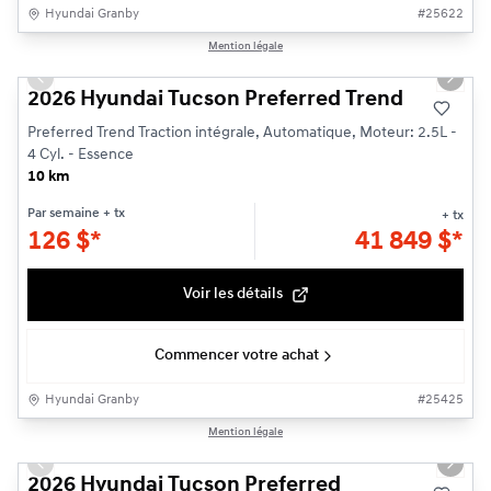
Hyundai Granby
#
25622
1/3
Mention légale
Previous slide
Next s
2026 Hyundai Tucson Preferred Trend
Preferred Trend Traction intégrale, Automatique, Moteur: 2.5L -
4 Cyl. - Essence
10 km
Par semaine
+ tx
+ tx
126
$
*
41 849
$
*
Voir les détails
Commencer votre achat
Hyundai Granby
#
25425
1/3
Mention légale
Previous slide
Next s
2026 Hyundai Tucson Preferred