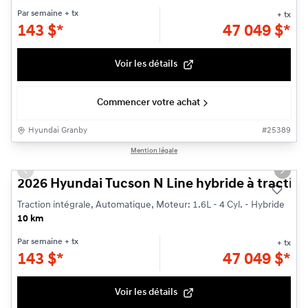
Par semaine
+ tx
+ tx
143
$
*
47 049
$
*
Voir les détails
Commencer votre achat
Hyundai Granby
#
25389
1/3
Mention légale
Previous slide
Next s
2026 Hyundai Tucson N Line hybride à traction
Traction intégrale, Automatique, Moteur: 1.6L - 4 Cyl. - Hybride
10 km
Par semaine
+ tx
+ tx
143
$
*
47 049
$
*
Voir les détails