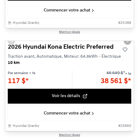
Commencer votre achat
Hyundai Granby
#
25388
1/3
Mention légale
Previous slide
Next s
2026 Hyundai Kona Electric Preferred
Traction avant, Automatique, Moteur: 64.8kWh - Électrique
10 km
46 649
$
*
Par semaine
+ tx
+ tx
117
$
*
38 561
$
*
Voir les détails
Commencer votre achat
Hyundai Granby
#
25660
1/3
Mention légale