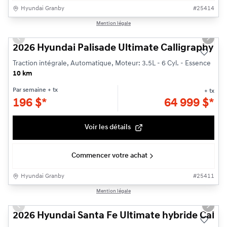
Hyundai Granby
#
25414
1/3
Mention légale
Previous slide
Next s
2026 Hyundai Palisade Ultimate Calligraphy
Traction intégrale, Automatique, Moteur: 3.5L - 6 Cyl. - Essence
10 km
Par semaine
+ tx
+ tx
196
$
*
64 999
$
*
Voir les détails
Commencer votre achat
Hyundai Granby
#
25411
1/14
Mention légale
Previous slide
Next s
2026 Hyundai Santa Fe Ultimate hybride Callig