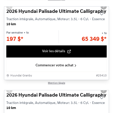
Previous slide
Next s
2026 Hyundai Palisade Ultimate Calligraphy
Traction intégrale, Automatique, Moteur: 3.5L - 6 Cyl. - Essence
10 km
Par semaine
+ tx
+ tx
197
$
*
65 349
$
*
Voir les détails
Commencer votre achat
Hyundai Granby
#
25410
1/3
Mention légale
Previous slide
Next s
2026 Hyundai Palisade Ultimate Calligraphy
Traction intégrale, Automatique, Moteur: 3.5L - 6 Cyl. - Essence
10 km