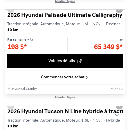
1/3
Mention légale
Previous slide
Next s
2026 Hyundai Palisade Ultimate Calligraphy
Traction intégrale, Automatique, Moteur: 3.5L - 6 Cyl. - Essence
10 km
Par semaine
+ tx
+ tx
198
$
*
65 349
$
*
Voir les détails
Commencer votre achat
Hyundai Granby
#
25412
1/3
Mention légale
Previous slide
Next s
2026 Hyundai Tucson N Line hybride à traction
Traction intégrale, Automatique, Moteur: 1.6L - 4 Cyl. - Hybride
10 km