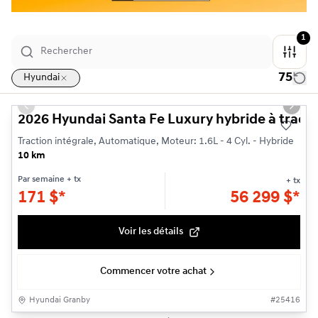
1
75
Hyundai
1/3
Previous slide
Next s
2026 Hyundai Santa Fe Luxury hybride à tracti
Traction intégrale, Automatique, Moteur: 1.6L - 4 Cyl. - Hybride
10 km
Par semaine
+ tx
+ tx
171
$
*
56 299
$
*
Voir les détails
Commencer votre achat
Hyundai Granby
#
25416