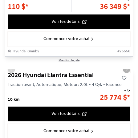
110
$
*
36 349
$
*
Voir les détails
Commencer votre achat
Hyundai Granby
#
25556
1/3
Mention légale
Previous slide
Next s
2026 Hyundai Elantra Essential
Traction avant, Automatique, Moteur: 2.0L - 4 Cyl. - Essence
+ tx
25 774
$
*
10 km
Voir les détails
Commencer votre achat