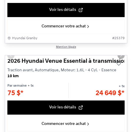
Voir les détails
Commencer votre achat
Hyundai Granby
#
25379
1/3
Mention légale
Previous slide
Next s
2026 Hyundai Venue Essential à transmission à 
Traction avant, Automatique, Moteur: 1.6L - 4 Cyl. - Essence
10 km
Par semaine
+ tx
+ tx
75
$
*
24 649
$
*
Voir les détails
Commencer votre achat