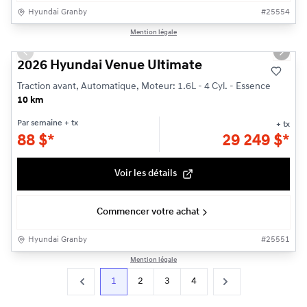
Hyundai Granby
#
25554
1/14
Mention légale
Previous slide
Next s
2026 Hyundai Venue Ultimate
Traction avant, Automatique, Moteur: 1.6L - 4 Cyl. - Essence
10 km
Par semaine
+ tx
+ tx
88
$
*
29 249
$
*
Voir les détails
Commencer votre achat
Hyundai Granby
#
25551
Mention légale
1
2
3
4