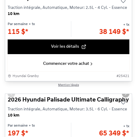
Traction intégrale, Automatique, Moteur: 2.5L - 4 Cyl. - Essence
10 km
Par semaine
+ tx
+ tx
115
$
*
38 149
$
*
Voir les détails
Commencer votre achat
Hyundai Granby
#
25421
1/3
Mention légale
Previous slide
Next s
2026 Hyundai Palisade Ultimate Calligraphy
Traction intégrale, Automatique, Moteur: 3.5L - 6 Cyl. - Essence
10 km
Par semaine
+ tx
+ tx
197
$
*
65 349
$
*