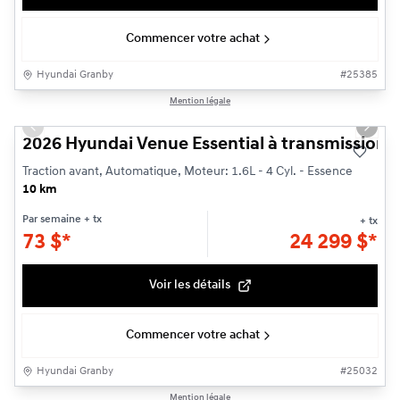
Commencer votre achat
Hyundai Granby
#
25385
1/3
Mention légale
Véhicule démonstrateur
Previous slide
Next s
2026 Hyundai Venue Essential à transmission à 
Traction avant, Automatique, Moteur: 1.6L - 4 Cyl. - Essence
10 km
Par semaine
+ tx
+ tx
73
$
*
24 299
$
*
Voir les détails
Commencer votre achat
Hyundai Granby
#
25032
1/3
Mention légale