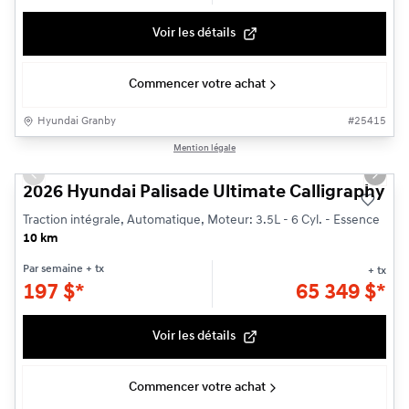
Voir les détails
Commencer votre achat
Hyundai Granby
#
25415
1/3
Mention légale
Previous slide
Next s
2026 Hyundai Palisade Ultimate Calligraphy
Traction intégrale, Automatique, Moteur: 3.5L - 6 Cyl. - Essence
10 km
Par semaine
+ tx
+ tx
197
$
*
65 349
$
*
Voir les détails
Commencer votre achat