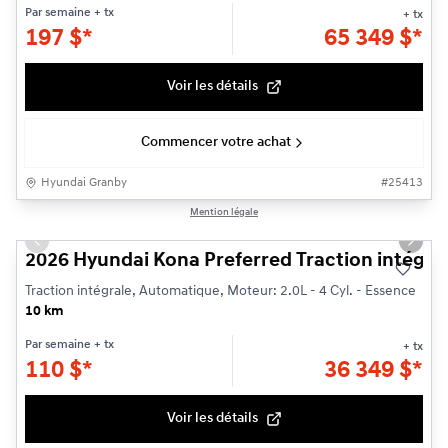
Par semaine
+ tx
+ tx
197
$
*
65 349
$
*
Voir les détails
Commencer votre achat
Hyundai Granby
#
25413
1/3
Mention légale
Previous slide
Next s
2026 Hyundai Kona Preferred Traction intégra
Traction intégrale, Automatique, Moteur: 2.0L - 4 Cyl. - Essence
10 km
Par semaine
+ tx
+ tx
110
$
*
36 349
$
*
Voir les détails