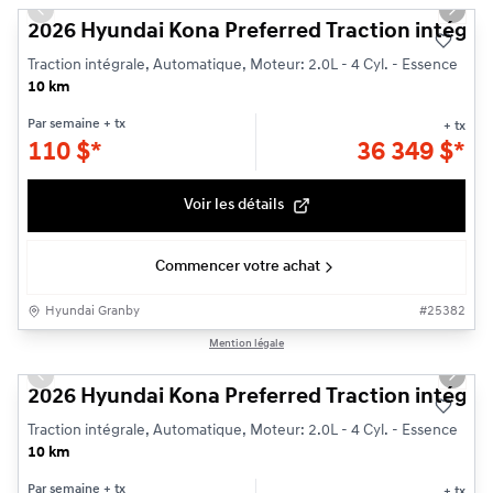
Previous slide
Next s
2026 Hyundai Kona Preferred Traction intégra
Traction intégrale, Automatique, Moteur: 2.0L - 4 Cyl. - Essence
10 km
Par semaine
+ tx
+ tx
110
$
*
36 349
$
*
Voir les détails
Commencer votre achat
Hyundai Granby
#
25382
1/3
Mention légale
Previous slide
Next s
2026 Hyundai Kona Preferred Traction intégra
Traction intégrale, Automatique, Moteur: 2.0L - 4 Cyl. - Essence
10 km
Par semaine
+ tx
+ tx