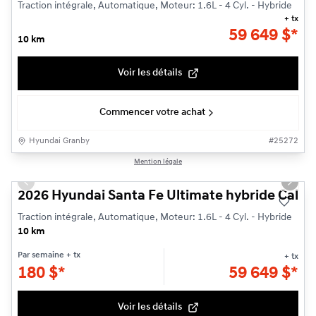
Traction intégrale, Automatique, Moteur: 1.6L - 4 Cyl. - Hybride
+ tx
59 649
$
*
10 km
Voir les détails
Commencer votre achat
Hyundai Granby
#
25272
1/14
Mention légale
Previous slide
Next s
2026 Hyundai Santa Fe Ultimate hybride Callig
Traction intégrale, Automatique, Moteur: 1.6L - 4 Cyl. - Hybride
10 km
Par semaine
+ tx
+ tx
180
$
*
59 649
$
*
Voir les détails