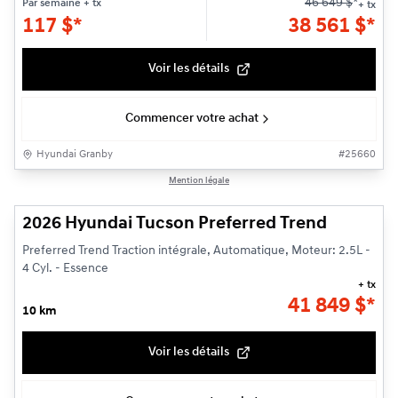
46 649
$
*
Par semaine
+ tx
+ tx
117
$
*
38 561
$
*
Voir les détails
Commencer votre achat
Hyundai Granby
#
25660
1/3
Mention légale
2026 Hyundai Tucson Preferred Trend
Preferred Trend Traction intégrale, Automatique, Moteur: 2.5L -
4 Cyl. - Essence
+ tx
41 849
$
*
10 km
Voir les détails