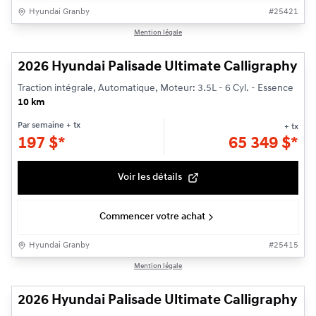
Hyundai Granby
#
25421
1/3
Mention légale
2026 Hyundai Palisade Ultimate Calligraphy
Traction intégrale, Automatique, Moteur: 3.5L - 6 Cyl. - Essence
10 km
Par semaine
+ tx
+ tx
197
$
*
65 349
$
*
Voir les détails
Commencer votre achat
Hyundai Granby
#
25415
1/3
Mention légale
2026 Hyundai Palisade Ultimate Calligraphy