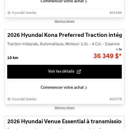
Commencer votre achat
Hyundai Granby
#
25386
1/3
Mention légale
2026 Hyundai Kona Preferred Traction intégra
Traction intégrale, Automatique, Moteur: 2.0L - 4 Cyl. - Essence
+ tx
36 349
$
*
10 km
Voir les détails
Commencer votre achat
Hyundai Granby
#
25379
1/3
Mention légale
2026 Hyundai Venue Essential à transmission à 