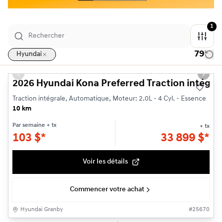
1
79
Hyundai
1/3
Previous slide
Next s
2026 Hyundai Kona Preferred Traction intégra
Traction intégrale, Automatique, Moteur: 2.0L - 4 Cyl. - Essence
10 km
Par semaine
+ tx
+ tx
103
$
*
33 899
$
*
Voir les détails
Commencer votre achat
Hyundai Granby
#
25670