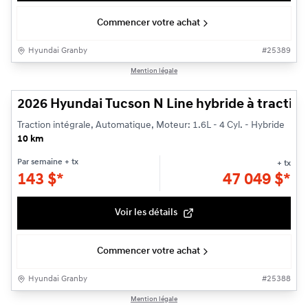
Commencer votre achat
Hyundai Granby
#
25389
1/3
Mention légale
2026 Hyundai Tucson N Line hybride à traction
Traction intégrale, Automatique, Moteur: 1.6L - 4 Cyl. - Hybride
10 km
Par semaine
+ tx
+ tx
143
$
*
47 049
$
*
Voir les détails
Commencer votre achat
Hyundai Granby
#
25388
1/3
Mention légale