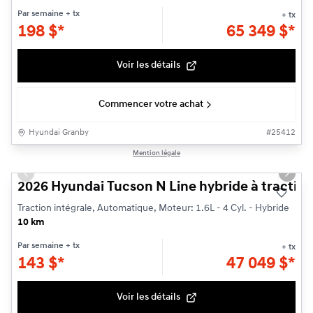
Par semaine
+ tx
+ tx
198
$
*
65 349
$
*
Voir les détails
Commencer votre achat
Hyundai Granby
#
25412
1/3
Mention légale
Previous slide
Next s
2026 Hyundai Tucson N Line hybride à traction
Traction intégrale, Automatique, Moteur: 1.6L - 4 Cyl. - Hybride
10 km
Par semaine
+ tx
+ tx
143
$
*
47 049
$
*
Voir les détails