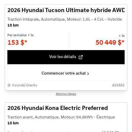
2026 Hyundai Tucson Ultimate hybride AWD H
Traction intégrale, Automatique, Moteur: 1.6L - 4 Cyl. - Hybride
10 km
Par semaine
+ tx
+ tx
153
$
*
50 449
$
*
Voir les détails
Commencer votre achat
Hyundai Granby
#
25662
1/3
Mention légale
2026 Hyundai Kona Electric Preferred
Traction avant, Automatique, Moteur: 64.8kWh - Électrique
10 km