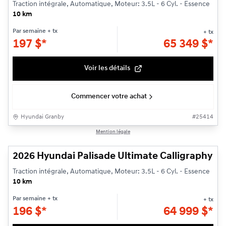
Traction intégrale, Automatique, Moteur: 3.5L - 6 Cyl. - Essence
10 km
Par semaine
+ tx
+ tx
197
$
*
65 349
$
*
Voir les détails
Commencer votre achat
Hyundai Granby
#
25414
1/3
Mention légale
2026 Hyundai Palisade Ultimate Calligraphy
Traction intégrale, Automatique, Moteur: 3.5L - 6 Cyl. - Essence
10 km
Par semaine
+ tx
+ tx
196
$
*
64 999
$
*