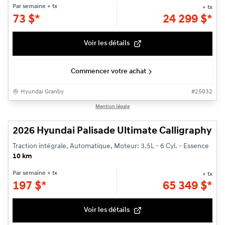
Par semaine
+ tx
+ tx
73
$
*
24 299
$
*
Voir les détails
Commencer votre achat
Hyundai Granby
#
25032
1/3
Mention légale
2026 Hyundai Palisade Ultimate Calligraphy
Traction intégrale, Automatique, Moteur: 3.5L - 6 Cyl. - Essence
10 km
Par semaine
+ tx
+ tx
197
$
*
65 349
$
*
Voir les détails