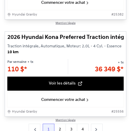
Commencer votre achat
Hyundai Granby
#
25382
1/3
Mention légale
2026 Hyundai Kona Preferred Traction intégra
Traction intégrale, Automatique, Moteur: 2.0L - 4 Cyl. - Essence
10 km
Par semaine
+ tx
+ tx
110
$
*
36 349
$
*
Voir les détails
Commencer votre achat
Hyundai Granby
#
25556
Mention légale
1
2
3
4