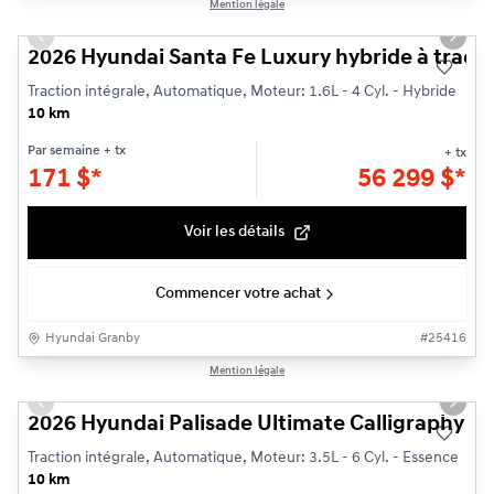
1/3
Mention légale
Previous slide
Next s
2026 Hyundai Santa Fe Luxury hybride à tracti
Traction intégrale, Automatique, Moteur: 1.6L - 4 Cyl. - Hybride
10 km
Par semaine
+ tx
+ tx
171
$
*
56 299
$
*
Voir les détails
Commencer votre achat
Hyundai Granby
#
25416
1/3
Mention légale
Previous slide
Next s
2026 Hyundai Palisade Ultimate Calligraphy
Traction intégrale, Automatique, Moteur: 3.5L - 6 Cyl. - Essence
10 km