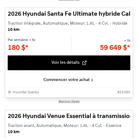
2026 Hyundai Santa Fe Ultimate hybride Callig
Traction intégrale, Automatique, Moteur: 1.6L - 4 Cyl. - Hybride
10 km
Par semaine
+ tx
+ tx
180
$
*
59 649
$
*
Voir les détails
Commencer votre achat
Hyundai Granby
#
25385
1/3
Mention légale
Véhicule démonstrateur
2026 Hyundai Venue Essential à transmission à 
Traction avant, Automatique, Moteur: 1.6L - 4 Cyl. - Essence
10 km