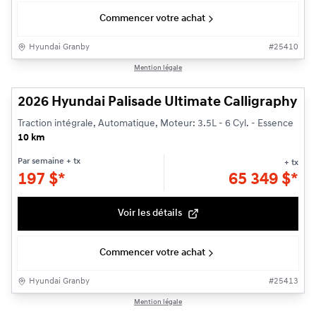
Commencer votre achat
Hyundai Granby
#
25410
1/3
Mention légale
2026 Hyundai Palisade Ultimate Calligraphy
Traction intégrale, Automatique, Moteur: 3.5L - 6 Cyl. - Essence
10 km
Par semaine
+ tx
+ tx
197
$
*
65 349
$
*
Voir les détails
Commencer votre achat
Hyundai Granby
#
25413
1/3
Mention légale