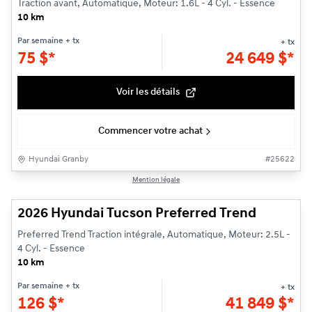
Traction avant, Automatique, Moteur: 1.6L - 4 Cyl. - Essence
10 km
Par semaine
+ tx
+ tx
75
$
*
24 649
$
*
Voir les détails
Commencer votre achat
Hyundai Granby
#
25622
1/3
Mention légale
2026 Hyundai Tucson Preferred Trend
Preferred Trend Traction intégrale, Automatique, Moteur: 2.5L -
4 Cyl. - Essence
10 km
Par semaine
+ tx
+ tx
126
$
*
41 849
$
*