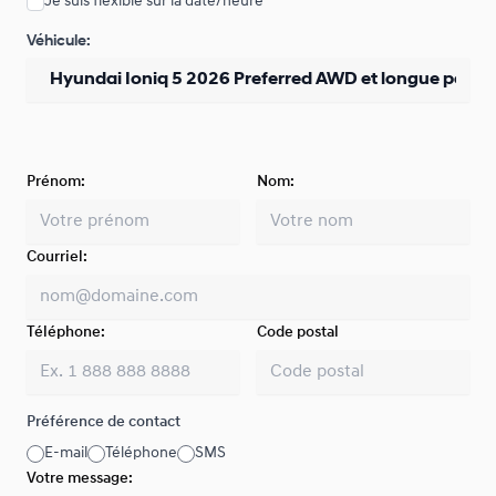
Je suis flexible sur la date/heure
Location sur 48 mois
Véhicule:
À partir de :
Location sur 48 mois
170
$
*
/
Sem.
0.00 $ d'acompte • 6.69%
Prénom:
Location sur 39 mois
Nom:
À partir de :
Location sur 39 mois
188
$
*
/
Sem.
0.00 $ d'acompte • 6.69%
Courriel:
Location sur 36 mois
Téléphone:
Code postal
À partir de :
Location sur 36 mois
188
$
*
/
Sem.
0.00 $ d'acompte • 6.69%
Préférence de contact
E-mail
Téléphone
SMS
Location sur 33 mois
Votre message:
À partir de :