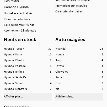
Informations sur les rappels
Essai routier
Promotions sur le service
Garantie Hyundai
Calendrier d'entretien
Nouvelles et actualités
Promotions du mois
Salle de montre Hyundai
Abonnement à l'infolettre
Neufs en stock
Auto usagées
Hyundai Tucson
31
Hyundai
23
Hyundai Kona
10
Honda
5
Hyundai Elantra
9
Jeep
4
Hyundai Palisade
8
Toyota
4
Hyundai Ioniq 5
5
Chevrolet
3
Hyundai Santa Fe
4
Subaru
3
Hyundai Venue
4
Ford
2
Hyundai Elantra N
2
Kia
2
Afficher plus...
Afficher plus...