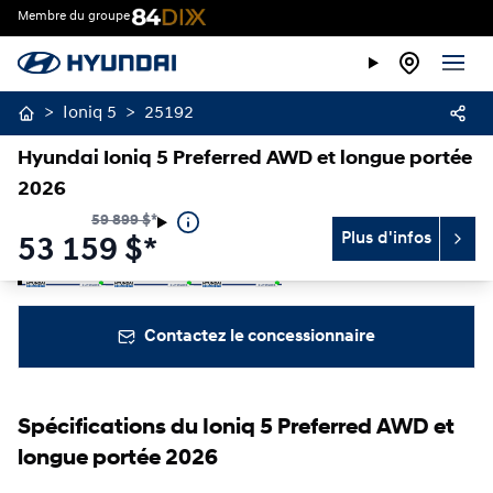
Membre du groupe
>
Ioniq 5
>
25192
Hyundai Ioniq 5 Preferred AWD et longue portée
2026
59 899
$
*
Plus d'infos
53 159
$
*
Arrêter
Précédent
Suivant
Contactez le concessionnaire
Spécifications du Ioniq 5 Preferred AWD et
longue portée 2026