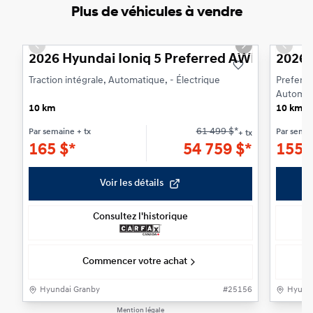
Plus de véhicules à vendre
1/3
Previous slide
Next slide
Previo
2026 Hyundai Ioniq 5 Preferred AWD et long
2026 
Traction intégrale, Automatique, - Électrique
Preferre
Automati
10 km
10 km
61 499
$
*
Par semaine
+ tx
Par sema
+ tx
165
$
*
54 759
$
*
155
Voir les détails
Consultez l'historique
Commencer votre achat
Hyundai Granby
#
25156
Hyunda
Mention légale