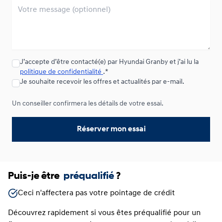
Location sur 33 mois
200
$
*
/
Sem.
0.00 $ d'acompte • 6.69%
Location sur 24 mois
J’accepte d’être contacté(e) par Hyundai Granby et j’ai lu la
À partir de :
Location sur 24 mois
227
$
*
/
Sem.
politique de confidentialité
.*
0.00 $ d'acompte • 6.69%
Je souhaite recevoir les offres et actualités par e-mail.
Un conseiller confirmera les détails de votre essai.
Réserver mon essai
Puis-je être
préqualifié
?
Ceci n'affectera pas votre pointage de crédit
Découvrez rapidement si vous êtes préqualifié pour un