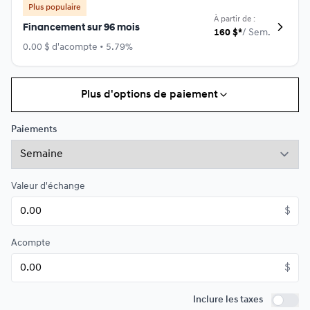
Plus populaire
À partir de :
Financement sur 96 mois
160
$
*
/
Sem.
0.00 $ d'acompte • 5.79%
Plus d'options de paiement
Financement sur 84 mois
À partir de :
Financement sur 84 mois
177
$
*
/
Sem.
Paiements
0.00 $ d'acompte • 5.49%
Valeur d'échange
Financement sur 72 mois
À partir de :
Financement sur 72 mois
$
201
$
*
/
Sem.
0.00 $ d'acompte • 5.49%
Acompte
$
Financement sur 60 mois
À partir de :
Financement sur 60 mois
Inclure les taxes
235
$
*
/
Sem.
Inclure 