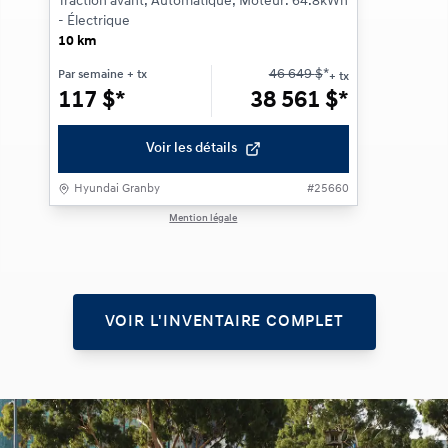
Traction avant, Automatique, Moteur: 64.8kWh
- Électrique
10 km
46 649
$
*
Par semaine
+ tx
+ tx
117
$
*
38 561
$
*
Voir les détails
Hyundai Granby
#
25660
Mention légale
1 / 1
VOIR L'INVENTAIRE COMPLET