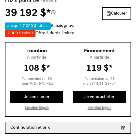
Prix à partir de
46 916
$
*
39 192
$
*
Calculer
Jusqu'à
7 000 $
rabais
Rabais gouv.
2 000 $
rabais
Offre à durée limitée
Location
Financement
À partir de
À partir de
108
$
*
119
$
*
Par semaine sur
60
Par semaine sur
96
mois
@
6.49
% (+tx)
mois
@
5.99
% (+tx)
Je veux louer
Je veux acheter
Mention légale
Mention légale
Configuration et prix