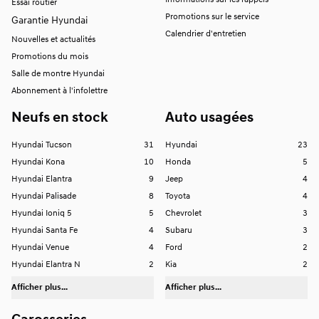
Informations sur les rappels
Essai routier
Promotions sur le service
Garantie Hyundai
Calendrier d'entretien
Nouvelles et actualités
Promotions du mois
Salle de montre Hyundai
Abonnement à l'infolettre
Neufs en stock
Auto usagées
Hyundai Tucson
31
Hyundai
23
Hyundai Kona
10
Honda
5
Hyundai Elantra
9
Jeep
4
Hyundai Palisade
8
Toyota
4
Hyundai Ioniq 5
5
Chevrolet
3
Hyundai Santa Fe
4
Subaru
3
Hyundai Venue
4
Ford
2
Hyundai Elantra N
2
Kia
2
Afficher plus...
Afficher plus...