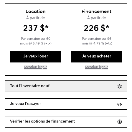
Location
Financement
À partir de
À partir de
237
$
*
226
$
*
Par semaine sur
60
Par semaine sur
96
mois
@
5.49
% (+tx)
mois
@
4.79
% (+tx)
Je veux louer
Je veux acheter
Mention légale
Mention légale
Tout l'inventaire neuf
Je veux l'essayer
Vérifier les options de financement