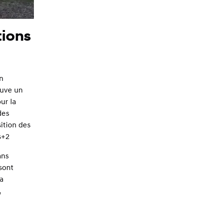
tions
n
ouve un
ur la
des
ition des
s+2
ans
sont
a
,