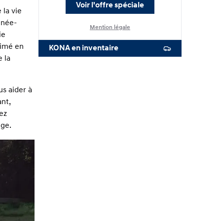
Voir l'offre spéciale
 la vie
nnée-
Mention légale
ie
aimé en
KONA en inventaire
 la
us aider à
ant,
ez
nge.