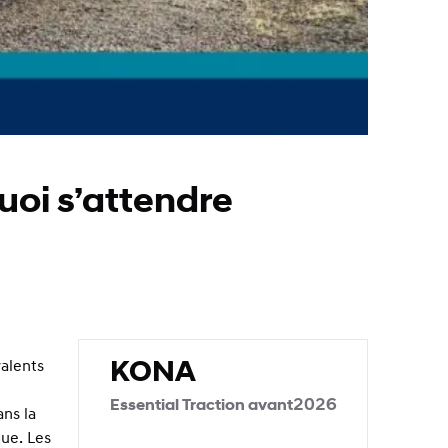
uoi s’attendre
KONA
alents
Voir l'offre spéciale 79$ Par semaine + tx.
2026
Essential Traction avant
ans la
que. Les