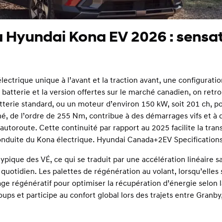
u Hyundai Kona EV 2026 : sensa
ectrique unique à l’avant et la traction avant, une configuratio
 batterie et la version offertes sur le marché canadien, on retr
tterie standard, ou un moteur d’environ 150 kW, soit 201 ch, po
né, de l’ordre de 255 Nm, contribue à des démarrages vifs et à 
utoroute. Cette continuité par rapport au 2025 facilite la trans
onduite du Kona électrique.
Hyundai Canada+2EV Specification
ypique des VÉ, ce qui se traduit par une accélération linéaire s
quotidien. Les palettes de régénération au volant, lorsqu’elles 
age régénératif pour optimiser la récupération d’énergie selon l
ups et participe au confort global lors des trajets entre Granby