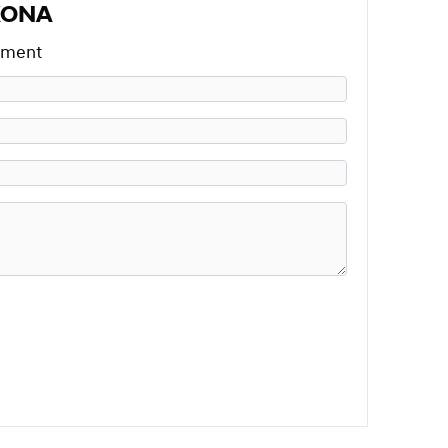
 KONA
dement