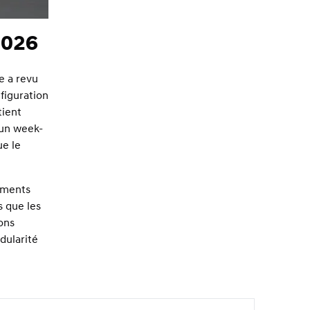
2026
e a revu
figuration
tient
 un week-
ue le
gements
s que les
ons
dularité