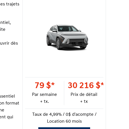
es trajets
ntiel,
ite
uvrir dès
79
$
*
30 216
$
*
Par semaine
Prix de détail
ssentiel
+ tx.
+ tx
son format
ine
Taux de 4,99% / 0$ d'acompte /
ent qui
Location 60 mois