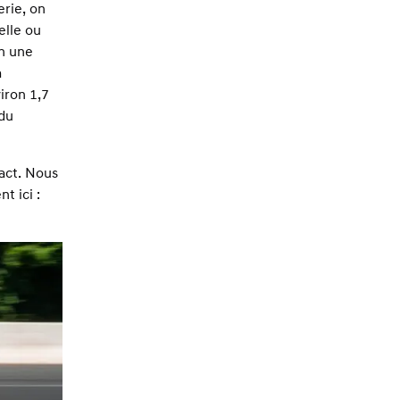
erie, on
elle ou
en une
a
iron 1,7
 du
act
. Nous
t ici :