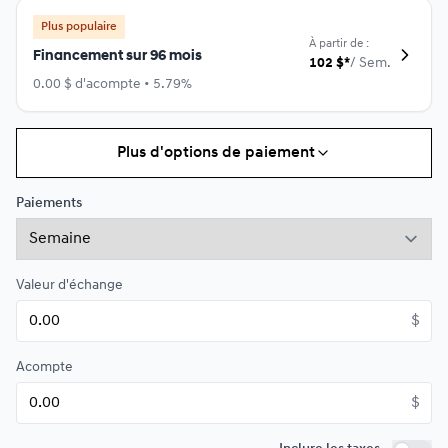
Plus populaire
À partir de :
Financement sur 96 mois
102
$
*
/
Sem.
0.00 $ d'acompte • 5.79%
Plus d'options de paiement
Financement sur 84 mois
À partir de :
Financement sur 84 mois
111
$
*
/
Sem.
Paiements
0.00 $ d'acompte • 4.99%
Valeur d'échange
Financement sur 72 mois
À partir de :
Financement sur 72 mois
$
126
$
*
/
Sem.
0.00 $ d'acompte • 4.99%
Acompte
$
Financement sur 60 mois
À partir de :