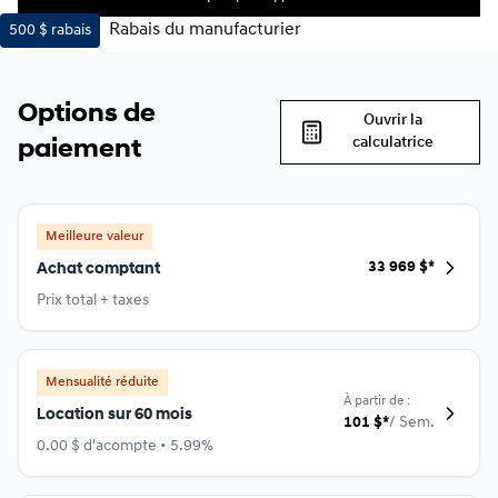
Rabais du manufacturier
500 $
rabais
Options de
Ouvrir la
calculatrice
paiement
Meilleure valeur
33 969
$
*
Achat comptant
Prix total + taxes
Mensualité réduite
À partir de :
Location sur 60 mois
101
$
*
/
Sem.
0.00 $ d'acompte • 5.99%