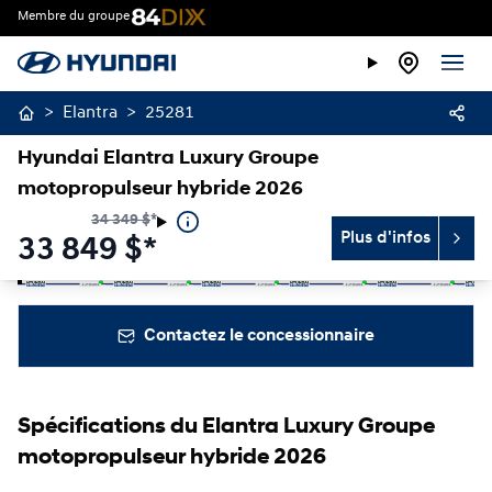
Membre du groupe
>
Elantra
>
25281
Hyundai Elantra Luxury Groupe
motopropulseur hybride 2026
34 349
$
*
Plus d'infos
33 849
$
*
Arrêter
Précédent
Suivant
Contactez le concessionnaire
Spécifications du Elantra Luxury Groupe
motopropulseur hybride 2026