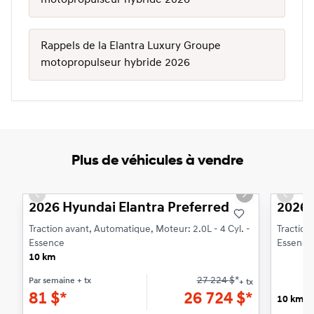
motopropulseur hybride 2026
Rappels de la Elantra Luxury Groupe
motopropulseur hybride 2026
Plus de véhicules à vendre
1/3
Previous slide
Next slide
Previo
2026 Hyundai Elantra Preferred
2026 
Traction avant, Automatique, Moteur: 2.0L - 4 Cyl. -
Traction
Essence
Essence
10 km
27 224
$
*
Par semaine
+ tx
+ tx
81
$
*
26 724
$
*
10 km