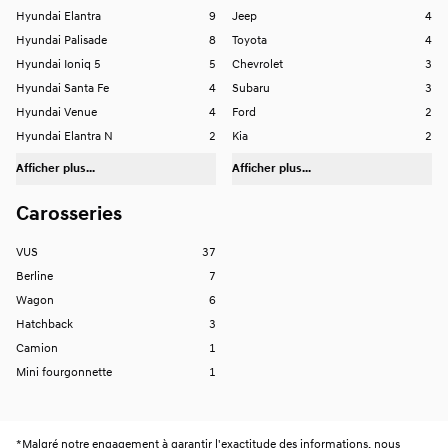
Hyundai Elantra
9
Jeep
4
Hyundai Palisade
8
Toyota
4
Hyundai Ioniq 5
5
Chevrolet
3
Hyundai Santa Fe
4
Subaru
3
Hyundai Venue
4
Ford
2
Hyundai Elantra N
2
Kia
2
Afficher plus...
Afficher plus...
Carosseries
VUS
37
Berline
7
Wagon
6
Hatchback
3
Camion
1
Mini fourgonnette
1
*
Malgré notre engagement à garantir l'exactitude des informations, nous