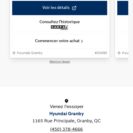
Voir les détails
Consultez l'historique
Commencer votre achat
Hyundai Granby
#
25490
Hyunda
Mention légale
1 / 1
Venez l'essayer
Hyundai Granby
1165 Rue Principale, Granby, QC
(450) 378-4666