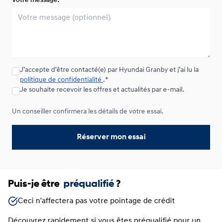
Votre message:
À partir de :
Location sur 33 mois
112
$
*
/
Sem.
0.00 $ d'acompte • 4.99%
Location sur 24 mois
J’accepte d’être contacté(e) par Hyundai Granby et j’ai lu la
À partir de :
Location sur 24 mois
120
$
*
/
Sem.
politique de confidentialité
.*
0.00 $ d'acompte • 4.49%
Je souhaite recevoir les offres et actualités par e-mail.
Un conseiller confirmera les détails de votre essai.
Réserver mon essai
Puis-je être
préqualifié
?
Ceci n'affectera pas votre pointage de crédit
Découvrez rapidement si vous êtes préqualifié pour un