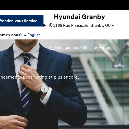
Hyundai Granby
Rendez-vous Service
1165 Rue Principale, Granby, QC
mmes-nous?
English
Échanger par SMS
Partager
nancement, le marketing et plus encore.