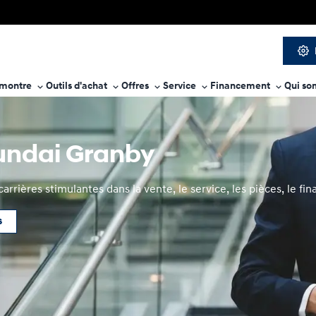
 montre
Outils d'achat
Offres
Service
Financement
Qui so
yundai Granby
rrières stimulantes dans la vente, le service, les pièces, le fi
s