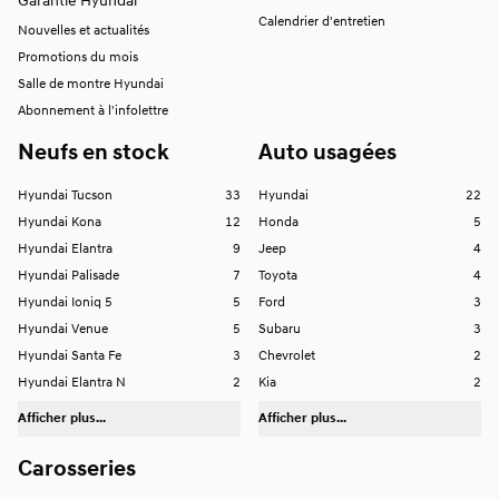
Garantie Hyundai
Calendrier d'entretien
Nouvelles et actualités
Promotions du mois
Salle de montre Hyundai
Abonnement à l'infolettre
Neufs en stock
Auto usagées
Hyundai Tucson
33
Hyundai
22
Hyundai Kona
12
Honda
5
Hyundai Elantra
9
Jeep
4
Hyundai Palisade
7
Toyota
4
Hyundai Ioniq 5
5
Ford
3
Hyundai Venue
5
Subaru
3
Hyundai Santa Fe
3
Chevrolet
2
Hyundai Elantra N
2
Kia
2
Afficher plus...
Afficher plus...
Carosseries