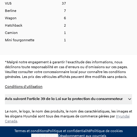
VUS
37
Berline
7
Wagon
6
Hatchback
2
Camion
1
Mini fourgonnette
1
*
Malgré notre engagement à garantir l'exactitude des informations, nous
déclinons toute responsabilité en cas d'erreurs ou d'omissions sur ces pages.
Veuillez consulter votre concessionnaire local pour connaître les conditions
générales. Les prix des véhicules affichés peuvent être modifiés sans préavis.
Conditions d'utilisation
Avis suivant l’article 39 de la Loi sur la protection du consommateur
Le nom, le logo, le nom des produits, le nom des caractéristiques, les images et
les slogans Hyundai sont tous des marques de commerce gérées par
Hyundai
Canada
.
Termes et conditions
Politique et confidentialité
Politique de cookies
Gérer les cookies
Désabonnement aux courriels