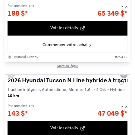
Par semaine
+ tx
+ tx
198
$
*
65 349
$
*
Voir les détails
Commencer votre achat
Hyundai Granby
#
25412
1/3
Mention légale
Previous slide
Next s
2026 Hyundai Tucson N Line hybride à traction
Traction intégrale, Automatique, Moteur: 1.6L - 4 Cyl. - Hybride
10 km
Par semaine
+ tx
+ tx
143
$
*
47 049
$
*
Voir les détails