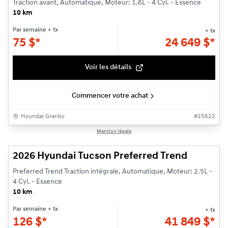
Traction avant, Automatique, Moteur: 1.6L - 4 Cyl. - Essence
10 km
Par semaine
+ tx
+ tx
75
$
*
24 649
$
*
Voir les détails
Commencer votre achat
Hyundai Granby
#
25622
1/3
Mention légale
2026 Hyundai Tucson Preferred Trend
Preferred Trend Traction intégrale, Automatique, Moteur: 2.5L -
4 Cyl. - Essence
10 km
Par semaine
+ tx
+ tx
126
$
*
41 849
$
*