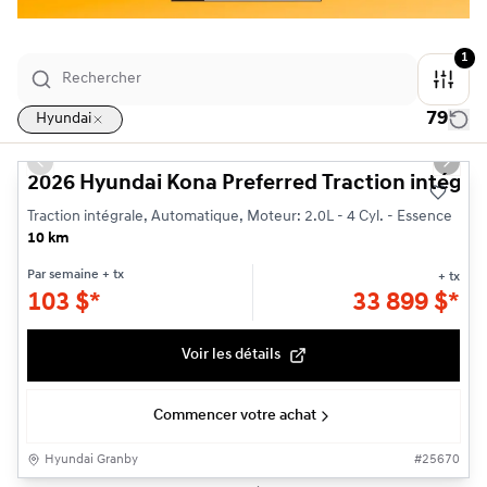
1
79
Hyundai
1/3
Previous slide
Next s
2026 Hyundai Kona Preferred Traction intégra
Traction intégrale, Automatique, Moteur: 2.0L - 4 Cyl. - Essence
10 km
Par semaine
+ tx
+ tx
103
$
*
33 899
$
*
Voir les détails
Commencer votre achat
Hyundai Granby
#
25670