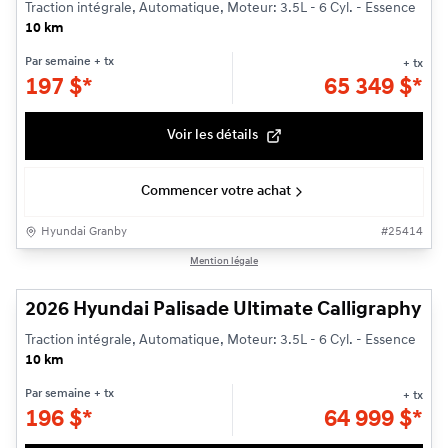
Traction intégrale, Automatique, Moteur: 3.5L - 6 Cyl. - Essence
10 km
Par semaine
+ tx
+ tx
197
$
*
65 349
$
*
Voir les détails
Commencer votre achat
Hyundai Granby
#
25414
1/3
Mention légale
2026 Hyundai Palisade Ultimate Calligraphy
Traction intégrale, Automatique, Moteur: 3.5L - 6 Cyl. - Essence
10 km
Par semaine
+ tx
+ tx
196
$
*
64 999
$
*