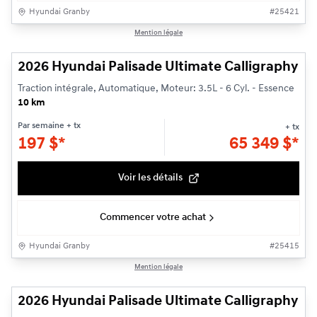
Hyundai Granby
#
25421
1/3
Mention légale
2026 Hyundai Palisade Ultimate Calligraphy
Traction intégrale, Automatique, Moteur: 3.5L - 6 Cyl. - Essence
10 km
Par semaine
+ tx
+ tx
197
$
*
65 349
$
*
Voir les détails
Commencer votre achat
Hyundai Granby
#
25415
1/3
Mention légale
2026 Hyundai Palisade Ultimate Calligraphy