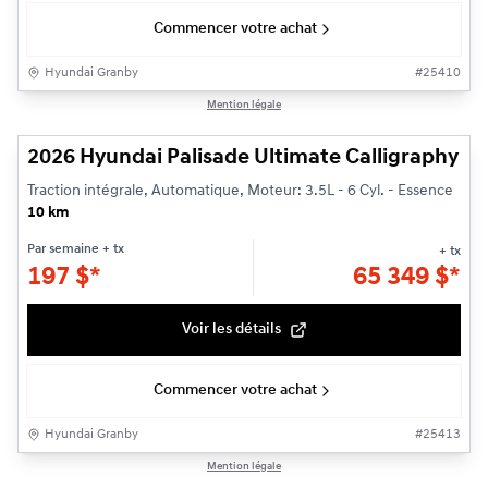
Commencer votre achat
Hyundai Granby
#
25410
1/3
Mention légale
2026 Hyundai Palisade Ultimate Calligraphy
Traction intégrale, Automatique, Moteur: 3.5L - 6 Cyl. - Essence
10 km
Par semaine
+ tx
+ tx
197
$
*
65 349
$
*
Voir les détails
Commencer votre achat
Hyundai Granby
#
25413
1/3
Mention légale