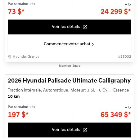
Par semaine
+ tx
+ tx
73
$
*
24 299
$
*
Voir les détails
Commencer votre achat
Hyundai Granby
#
25032
1/3
Mention légale
2026 Hyundai Palisade Ultimate Calligraphy
Traction intégrale, Automatique, Moteur: 3.5L - 6 Cyl. - Essence
10 km
Par semaine
+ tx
+ tx
197
$
*
65 349
$
*
Voir les détails