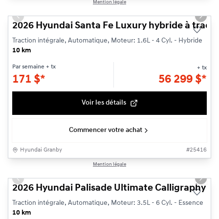
1/3
Mention légale
Previous slide
Next s
2026 Hyundai Santa Fe Luxury hybride à tracti
Traction intégrale, Automatique, Moteur: 1.6L - 4 Cyl. - Hybride
10 km
Par semaine
+ tx
+ tx
171
$
*
56 299
$
*
Voir les détails
Commencer votre achat
Hyundai Granby
#
25416
1/3
Mention légale
Previous slide
Next s
2026 Hyundai Palisade Ultimate Calligraphy
Traction intégrale, Automatique, Moteur: 3.5L - 6 Cyl. - Essence
10 km