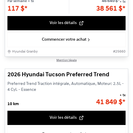
46 649
$
*
Par semaine
+ tx
+ tx
117
$
*
38 561
$
*
Voir les détails
Commencer votre achat
Hyundai Granby
#
25660
1/3
Mention légale
2026 Hyundai Tucson Preferred Trend
Preferred Trend Traction intégrale, Automatique, Moteur: 2.5L -
4 Cyl. - Essence
+ tx
41 849
$
*
10 km
Voir les détails