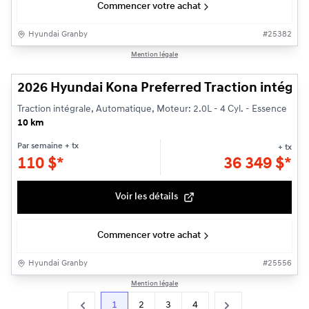
Commencer votre achat
Hyundai Granby
#
25382
1/3
Mention légale
2026 Hyundai Kona Preferred Traction intégra
Traction intégrale, Automatique, Moteur: 2.0L - 4 Cyl. - Essence
10 km
Par semaine
+ tx
+ tx
110
$
*
36 349
$
*
Voir les détails
Commencer votre achat
Hyundai Granby
#
25556
Mention légale
1
2
3
4