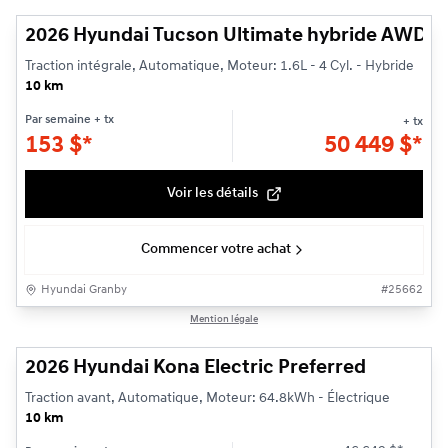
2026 Hyundai Tucson Ultimate hybride AWD H
Traction intégrale, Automatique, Moteur: 1.6L - 4 Cyl. - Hybride
10 km
Par semaine
+ tx
+ tx
153
$
*
50 449
$
*
Voir les détails
Commencer votre achat
Hyundai Granby
#
25662
1/3
Mention légale
2026 Hyundai Kona Electric Preferred
Traction avant, Automatique, Moteur: 64.8kWh - Électrique
10 km