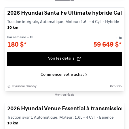
2026 Hyundai Santa Fe Ultimate hybride Callig
Traction intégrale, Automatique, Moteur: 1.6L - 4 Cyl. - Hybride
10 km
Par semaine
+ tx
+ tx
180
$
*
59 649
$
*
Voir les détails
Commencer votre achat
Hyundai Granby
#
25385
1/3
Mention légale
Véhicule démonstrateur
2026 Hyundai Venue Essential à transmission à 
Traction avant, Automatique, Moteur: 1.6L - 4 Cyl. - Essence
10 km