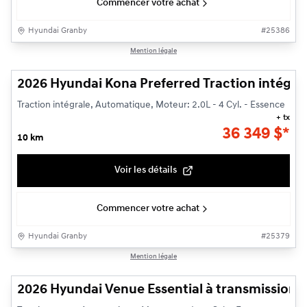
Commencer votre achat
Hyundai Granby
#
25386
1/3
Mention légale
2026 Hyundai Kona Preferred Traction intégra
Traction intégrale, Automatique, Moteur: 2.0L - 4 Cyl. - Essence
+ tx
36 349
$
*
10 km
Voir les détails
Commencer votre achat
Hyundai Granby
#
25379
1/3
Mention légale
2026 Hyundai Venue Essential à transmission à 