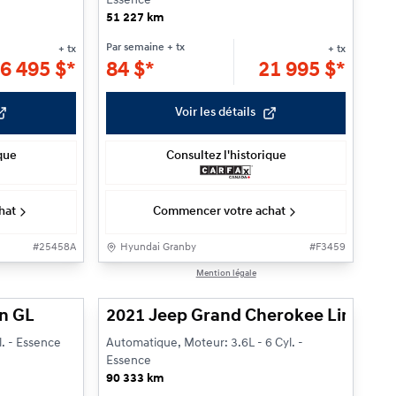
Essence
51 227 km
Par semaine
+ tx
+ tx
+ tx
6 495
$
*
84
$
*
21 995
$
*
Voir les détails
ique
Consultez l'historique
hat
Commencer votre achat
#
25458A
Hyundai Granby
#
F3459
1/22
1/27
Mention légale
n GL
2021 Jeep Grand Cherokee Limited
l. - Essence
Automatique, Moteur: 3.6L - 6 Cyl. -
Essence
90 333 km