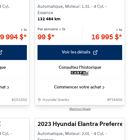
 Cyl.
Automatique, Moteur: 1.5L - 4 Cyl. -
Essence
132 484 km
Par semaine
+ tx
+ tx
+ tx
9 994
$
*
99
$
*
16 995
$
*
Voir les détails
ique
Consultez l'historique
hat
Commencer votre achat
#
25330A
Hyundai Granby
#
F3440A
Réservé
1/24
1/22
Mention légale
E
2023 Hyundai Elantra Preferred w/
 Cyl. -
Automatique, Moteur: 2.0L - 4 Cyl. -