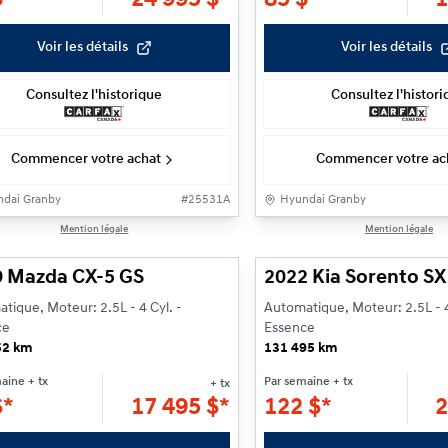
Voir les détails
Voir les détails
Consultez l'historique
Consultez l'histor
Commencer votre achat
Commencer votre ac
dai Granby
#
25531A
Hyundai Granby
1/26
Mention légale
Mention légale
9 Mazda CX-5 GS
2022 Kia Sorento SX
tique, Moteur: 2.5L - 4 Cyl. -
Automatique, Moteur: 2.5L - 4
ce
Essence
52 km
131 495 km
maine
+ tx
Par semaine
+ tx
+ tx
$
*
17 495
$
*
122
$
*
2