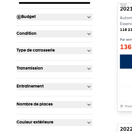
Prev
2021
Budget
Automa
Essen
116 2
Condition
Par se
13
Type de carrosserie
Transmission
Entraînement
Nombre de places
Hyun
Rése
Couleur extérieure
2022