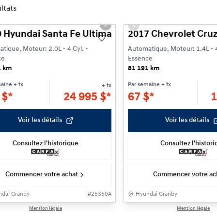
ltats
1/29
ious slide
Next slide
Previous slide
 Hyundai Santa Fe Ultimate
2017 Chevrolet Cruz
tique, Moteur: 2.0L - 4 Cyl. -
Automatique, Moteur: 1.4L - 4
ce
Essence
1 km
81 191 km
maine
+ tx
Par semaine
+ tx
+ tx
3
$
*
24 995
$
*
67
$
*
1
Voir les détails
Voir les détails
Consultez l'historique
Consultez l'histor
Commencer votre achat
Commencer votre ac
dai Granby
#
25350A
Hyundai Granby
1/24
Mention légale
Mention légale