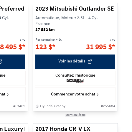
Preferred
2023 Mitsubishi Outlander SE S-AW
 Cyl. -
Automatique, Moteur: 2.5L - 4 Cyl. -
Essence
37 552 km
Par semaine
+ tx
+ tx
+ tx
8 495
$
*
123
$
*
31 995
$
*
Voir les détails
ique
Consultez l'historique
hat
Commencer votre achat
#
F3469
Hyundai Granby
#
25568A
1/27
1/22
Mention légale
n Luxury Plug-In
2017 Honda CR-V LX