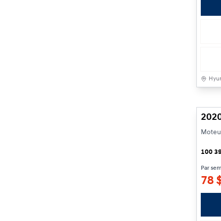
Hyun
2020
Moteur
100 3
Par se
78