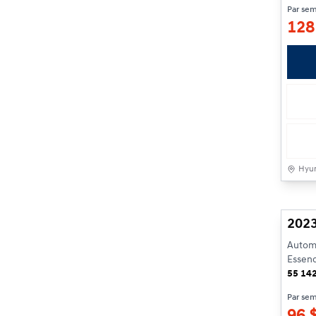
Par se
12
Hyun
2023
Automa
Essen
55 14
Par se
96