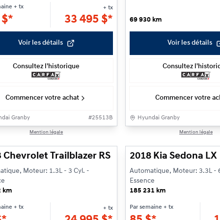
maine
+ tx
+ tx
8
$
*
33 495
$
*
69 930 km
Voir les détails
Voir les détails
Consultez l'historique
Consultez l'histor
Commencer votre achat
Commencer votre ac
dai Granby
#
25513B
Hyundai Granby
1/25
Mention légale
Mention légale
 Chevrolet Trailblazer RS
2018 Kia Sedona LX
tique, Moteur: 1.3L - 3 Cyl. -
Automatique, Moteur: 3.3L - 6
ce
Essence
2 km
185 231 km
maine
+ tx
Par semaine
+ tx
+ tx
$
*
24 995
$
*
85
$
*
1