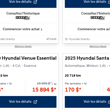
Voir les détails
Voir les détails
Consultez l'historique
Consultez l'histor
Commencer votre achat
Commencer votre ac
dai Granby
#
F3446
Hyundai Granby
1/23
Mention légale
Mention légale
 Hyundai Venue Essential
2025 Hyundai Santa 
: 1.6L - 4 Cyl. - Essence
Automatique, Moteur: 1.6L - 4
92 km
20 716 km
15 995
$
*
maine
+ tx
Par semaine
+ tx
+ tx
$
*
15 894
$
*
170
$
*
4
Voir les détails
Voir les détails