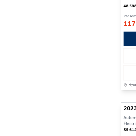
48 59
Par se
11
Hyun
2023
Autom
Électr
55 61