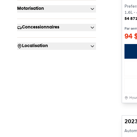
Prefer
Motorisation
1.6L - 
54 87
Concessionnaires
Par se
94
Localisation
Hyun
2023
Automa