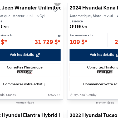
ious slide
Next slide
 Jeep Wrangler Unlimited Willys
2024 Hyundai Kona 
tique, Moteur: 3.6L - 6 Cyl. -
Automatique, Moteur: 2.0L - 4
ce
Essence
11 km
25 588 km
maine
+ tx
Par semaine
+ tx
+ tx
6
$
*
31 729
$
*
109
$
*
2
Voir les détails
Voir les détails
Consultez l'historique
Consultez l'histor
Commencer votre achat
Commencer votre ac
dai Granby
#
25275B
Hyundai Granby
rvé
Réservé
1/23
Mention légale
Mention légale
 Hyundai Elantra Hybrid Hybrid Preferred
2022 Hyundai Tucso