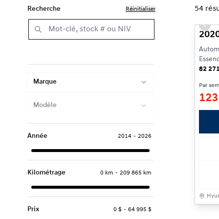
54
résu
Recherche
Réinitialiser
Prev
2020
Automa
Essen
82 27
Marque
Par se
12
Modèle
Année
2014
-
2026
Kilométrage
0 km
-
209 865 km
Hyun
Prix
0 $
-
64 995 $