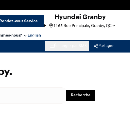
Hyundai Granby
Rendez-vous Service
1165 Rue Principale, Granby, QC
mmes-nous?
English
Échanger par SMS
Partager
by.
Recherche