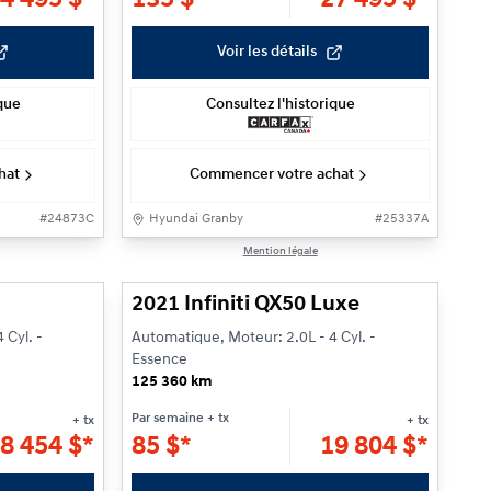
Voir les détails
ique
Consultez l'historique
hat
Commencer votre achat
#
24873C
Hyundai Granby
#
25337A
1/33
1/26
Mention légale
2021 Infiniti QX50 Luxe
 Cyl. -
Automatique, Moteur: 2.0L - 4 Cyl. -
Essence
125 360 km
Par semaine
+ tx
+ tx
+ tx
8 454
$
*
85
$
*
19 804
$
*