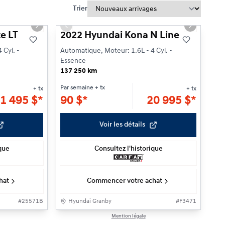
Trier
Réservé
1/23
1/23
Next slide
Previous slide
Next slide
e LT
2022 Hyundai Kona N Line
 Cyl. -
Automatique, Moteur: 1.6L - 4 Cyl. -
Essence
137 250 km
Par semaine
+ tx
+ tx
+ tx
1 495
$
*
90
$
*
20 995
$
*
Voir les détails
ique
Consultez l'historique
hat
Commencer votre achat
#
25571B
Hyundai Granby
#
F3471
1/24
1/31
Mention légale