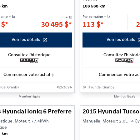
Essence
8 km
106 568 km
maine
+ tx
Par semaine
+ tx
+ tx
7
$
*
30 495
$
*
113
$
*
2
Voir les détails
Voir les détails
Consultez l'historique
Consultez l'histor
Commencer votre achat
Commencer votre ac
dai Granby
#
25309A
Hyundai Granby
1/24
Mention légale
Mention légale
 Hyundai Ioniq 6 Preferred
2015 Hyundai Tucso
atique, Moteur: 77.4kWh -
Manuelle, Moteur: 2.0L - 4 Cy
ique
2 km