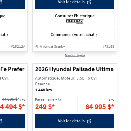
Voir les détails
ique
Consultez l'historique
hat
Commencer votre achat
#
25212A
Hyundai Granby
#
F3188
1/27
1/34
Mention légale
Fe Preferred Hybrid
2026 Hyundai Palisade Ultimate Cal
 Cyl.
Automatique, Moteur: 3.5L - 6 Cyl. -
Essence
1 449 km
44 995
$
*
Par semaine
+ tx
+ tx
+ tx
4 494
$
*
249
$
*
64 995
$
*
Voir les détails