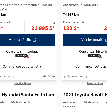
red Preferred Automatique, Moteur:
Automatique, Moteur: 1.6L - 4
4 Cyl.
1 km
74 987 km
maine
+ tx
Par semaine
+ tx
+ tx
$
*
21 995
$
*
128
$
*
2
Voir les détails
Voir les détails
Consultez l'historique
Consultez l'histor
Commencer votre achat
Commencer votre ac
dai Granby
#
25512A
Hyundai Granby
1/25
Mention légale
Mention légale
 Hyundai Santa Fe Urban
2021 Toyota Rav4 L
tique, Moteur: 4 Cyl.
Automatique, Moteur: 2.5L - 4