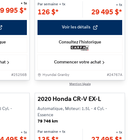
+ tx
Par semaine
+ tx
+ tx
9 995
$
*
126
$
*
29 495
$
*
Voir les détails
ique
Consultez l'historique
hat
Commencer votre achat
#
25256B
Hyundai Granby
#
24767A
1/27
1/27
Mention légale
2020 Honda CR-V EX-L
 Cyl. -
Automatique, Moteur: 1.5L - 4 Cyl. -
Essence
79 746 km
Par semaine
+ tx
+ tx
+ tx
4 495
$
*
135
$
*
27 495
$
*