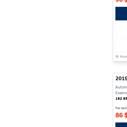
Hyun
201
Automa
Essen
162 9
Par se
86