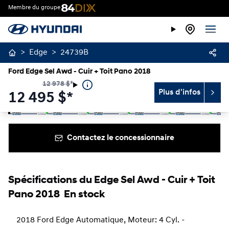
Membre du groupe
>
Edge
>
24739B
Ford Edge Sel Awd - Cuir + Toit Pano 2018
12 978
$
*
Plus d'infos
12 495
$
*
Arrêter
Précédent
Suivant
Contactez le concessionnaire
Spécifications du Edge Sel Awd - Cuir + Toit
Pano 2018 En stock
2018 Ford Edge Automatique, Moteur: 4 Cyl. -