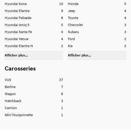
Hyundai Kona
10
Honda
5
Hyundai Elantra
9
Jeep
4
Hyundai Palisade
8
Toyota
4
Hyundai Ioniq 5
5
Chevrolet
3
Hyundai Santa Fe
4
Subaru
3
Hyundai Venue
4
Ford
2
Hyundai Elantra N
2
Kia
2
Afficher plus...
Afficher plus...
Carosseries
VUS
37
Berline
7
Wagon
6
Hatchback
3
Camion
1
Mini fourgonnette
1