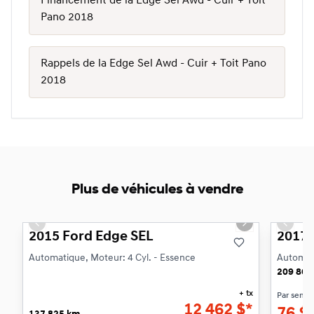
Financement de la Edge Sel Awd - Cuir + Toit
Pano 2018
Rappels de la Edge Sel Awd - Cuir + Toit Pano
2018
Plus de véhicules à vendre
1/22
Previous slide
Next slide
Previo
2015 Ford Edge SEL
2017 
Automatique, Moteur: 4 Cyl. - Essence
Automati
209 865
+ tx
Par sema
12 462
$
*