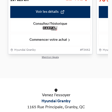
76
$
137 825 km
Voir les détails
Consultez l'historique
Commencer votre achat
Hyundai Granby
#
F3442
Hyunda
Mention légale
1 / 1
Venez l'essayer
Hyundai Granby
1165 Rue Principale, Granby, QC