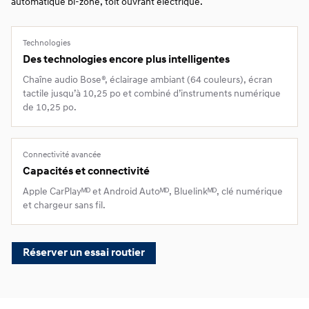
automatique bi-zone, toit ouvrant électrique.
Technologies
Des technologies encore plus intelligentes
Chaîne audio Bose®, éclairage ambiant (64 couleurs), écran
tactile jusqu’à 10,25 po et combiné d’instruments numérique
de 10,25 po.
Connectivité avancée
Capacités et connectivité
Apple CarPlayᴹᴰ et Android Autoᴹᴰ, Bluelinkᴹᴰ, clé numérique
et chargeur sans fil.
Réserver un essai routier