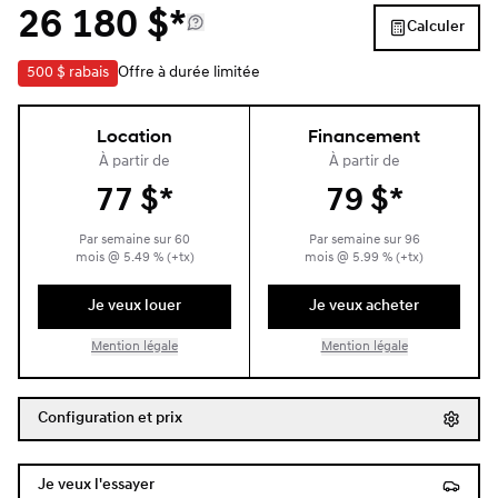
26 180
$
*
Calculer
500 $
rabais
Offre à durée limitée
Location
Financement
À partir de
À partir de
77
$
*
79
$
*
Par semaine sur
60
Par semaine sur
96
mois
@
5.49
% (+tx)
mois
@
5.99
% (+tx)
Je veux louer
Je veux acheter
Mention légale
Mention légale
Configuration et prix
Je veux l'essayer