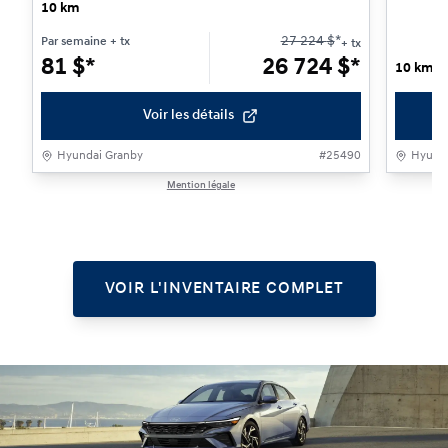
10 km
27 224
$
*
Par semaine
+ tx
+ tx
81
$
*
26 724
$
*
10 km
Voir les détails
Hyundai Granby
#
25490
Hyunda
Mention légale
1 / 1
VOIR L'INVENTAIRE COMPLET