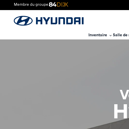
Membre du groupe
Inventaire
Salle de
V
H