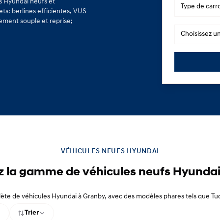
s Hyundai neufs et
Type de carr
ets: berlines efficientes, VUS
cement souple et reprise;
Choisissez u
VÉHICULES NEUFS HYUNDAI
 la gamme de véhicules neufs Hyundai
ète de véhicules Hyundai à Granby, avec des modèles phares tels que Tuc
Trier