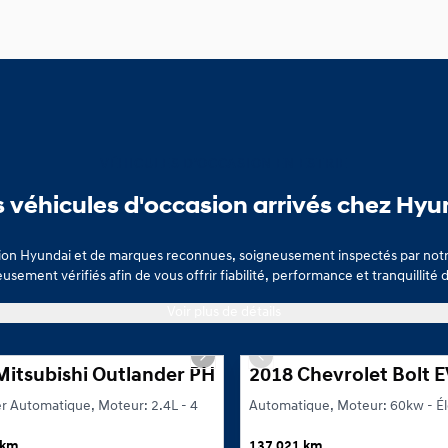
VÉHICULES D’OCCASION EN ESTRIE
s véhicules d'occasion arrivés chez Hyu
sion Hyundai et de marques reconnues, soigneusement inspectés par notr
usement vérifiés afin de vous offrir fiabilité, performance et tranquillité d
hicule économique en Estrie, vous trouverez chez Hyundai Granby des opti
Voir plus de détails
1/26
s slide
Next slide
Previous slide
Mitsubishi Outlander PHEV Black Edition
2018 Chevrolet Bolt E
r Automatique, Moteur: 2.4L - 4
Automatique, Moteur: 60kw - Él
 km
137 021 km