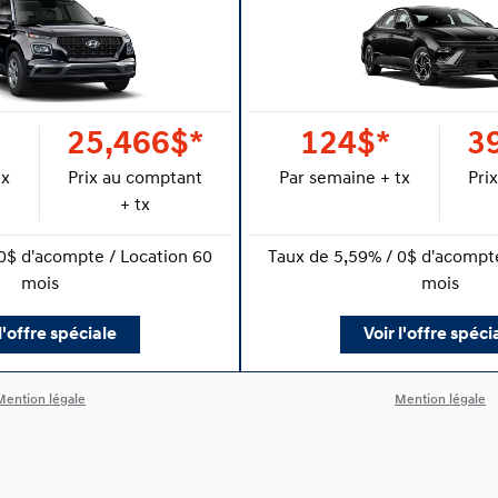
25,466$*
124$*
3
tx
Prix au comptant
Par semaine + tx
Pri
+ tx
0$ d'acompte / Location 60
Taux de 5,59% / 0$ d'acompte
mois
mois
l'offre spéciale
Voir l'offre spéci
Mention légale
Mention légale