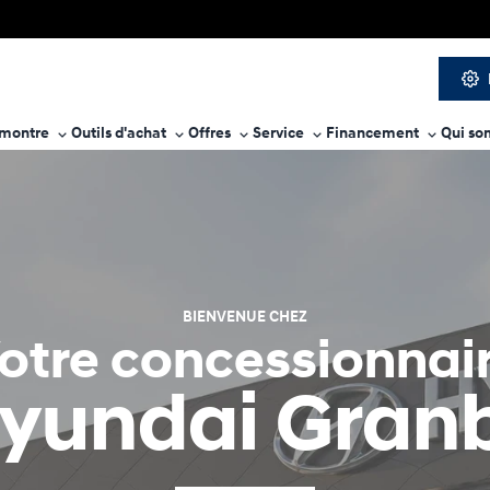
 montre
Outils d'achat
Offres
Service
Financement
Qui so
BIENVENUE CHEZ
otre concessionnai
yundai Gran