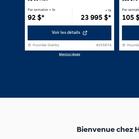
Par semaine
+ tx
Par semai
+ tx
92
$
*
23 995
$
*
105
Voir les détails
Hyundai Granby
#
25567A
Hyunda
Mention légale
1 / 1
Bienvenue chez H