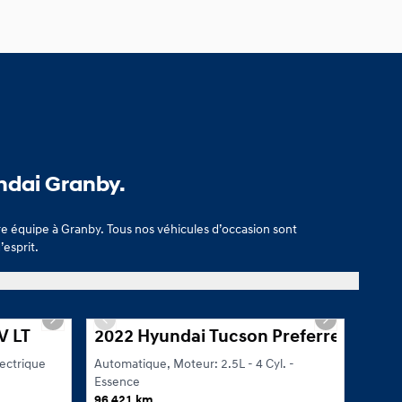
ndai Granby.
e équipe à Granby. Tous nos véhicules d’occasion sont
’esprit.
ons adaptées à votre budget. Découvrez dès aujourd’hui nos véhicules d’o
1/19
1/21
Next slide
Previous slide
Next slide
Prev
V LT
2022 Hyundai Tucson Preferred
2020
ectrique
Automatique, Moteur: 2.5L - 4 Cyl. -
Automa
Essence
Essen
96 421 km
82 27