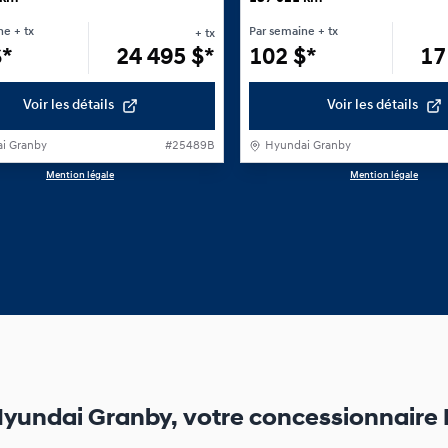
ne
+ tx
Par semaine
+ tx
+ tx
$
*
24 495
$
*
102
$
*
17
Voir les détails
Voir les détails
i Granby
#
25489B
Hyundai Granby
Mention légale
Mention légale
yundai Granby, votre concessionnaire H