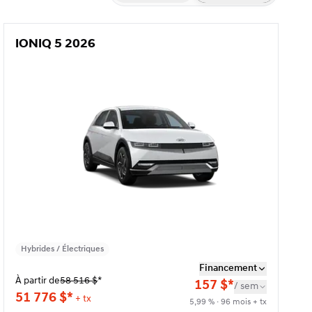
IONIQ 5 2026
IONIQ 5 2026
Hybrides / Électriques
Financement
À partir de
58 516
$
*
157
$
*
/
sem
51 776
$
*
+ tx
5,99 % · 96 mois + tx