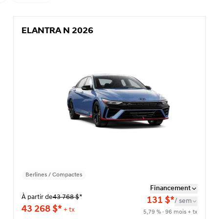
ELANTRA N 2026
ELANTRA N 2026
Berlines / Compactes
Financement
À partir de
43 768
$
*
131
$
*
/
sem
43 268
$
*
+ tx
5,79 % · 96 mois + tx