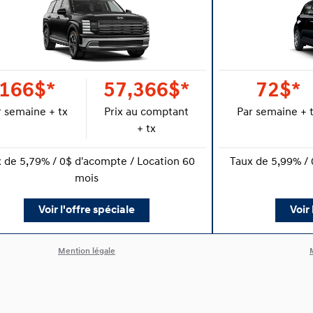
166$*
57,366$*
72$*
r semaine + tx
Prix au comptant
Par semaine + 
+ tx
 de 5,79% / 0$ d'acompte / Location 60
Taux de 5,99% / 
mois
Voir l'offre spéciale
Voir 
Mention légale