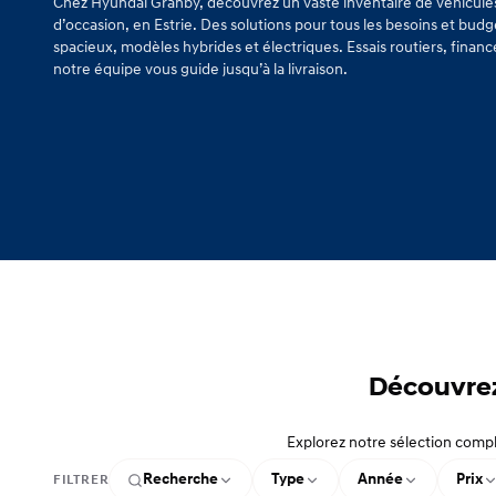
Chez Hyundai Granby, découvrez un vaste inventaire de véhicule
d’occasion, en Estrie. Des solutions pour tous les besoins et budg
spacieux, modèles hybrides et électriques. Essais routiers, finan
notre équipe vous guide jusqu’à la livraison.
Découvrez
Explorez notre sélection compl
Recherche
Type
Année
Prix
FILTRER