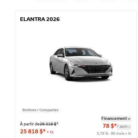
ELANTRA 2026
ELANTRA 2026
Berlines / Compactes
Financement
À partir de
26 318
$
*
78
$
*
/
sem
25 818
$
*
+ tx
5,79 % · 96 mois + tx