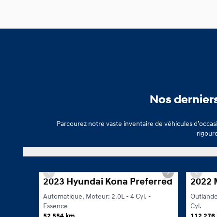
Nos dernier
Parcourez notre vaste inventaire de véhicules d’occa
rigoure
Que vous soyez à la recherche d’un VUS, d’une berline ou d’un vé
1/23
Previous slide
Next slide
Previou
2023 Hyundai Kona Preferred
2022 
Automatique, Moteur: 2.0L - 4 Cyl. -
Outlande
Essence
Cyl.
52 554 km
112 276