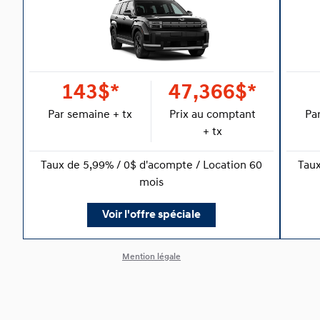
143$*
47,366$*
Par semaine + tx
Prix au comptant
Pa
+ tx
Taux de 5,99% / 0$ d'acompte / Location 60
Taux
mois
Voir l'offre spéciale
Mention légale